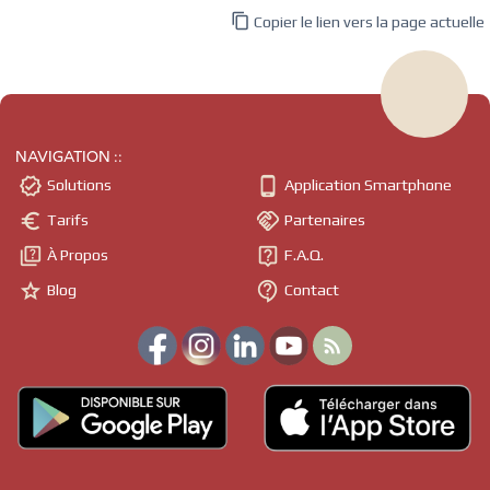

Copier le lien vers la page actuelle
NAVIGATION ::


Solutions
Application Smartphone


Tarifs
Partenaires


À Propos
F.A.Q.


Blog
Contact
