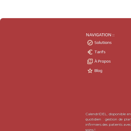
NAVIGATION ::

Solutions

Tarifs

À Propos

Blog
CalendrIDEL, disponible en 
quotidien : gestion de pla
infirmiers des patients ave
soins !