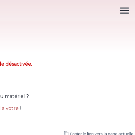

le désactivée.
u matériel ?
la votre
!

Copier le lien vers la page actuelle