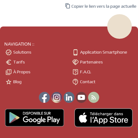

Copier le lien vers la page actuelle
NAVIGATION ::


Solutions
Application Smartphone


Tarifs
Partenaires


À Propos
F.A.Q.


Blog
Contact
