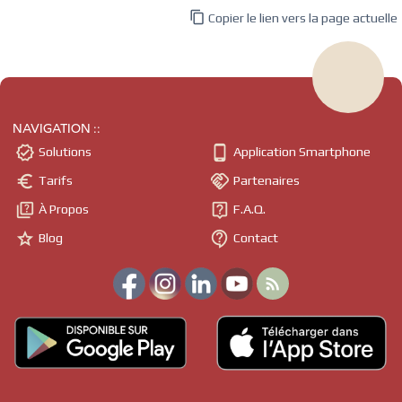

Copier le lien vers la page actuelle
NAVIGATION ::


Solutions
Application Smartphone


Tarifs
Partenaires


À Propos
F.A.Q.


Blog
Contact
