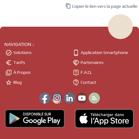

Copier le lien vers la page actuelle
NAVIGATION ::


Solutions
Application Smartphone


Tarifs
Partenaires


À Propos
F.A.Q.


Blog
Contact
