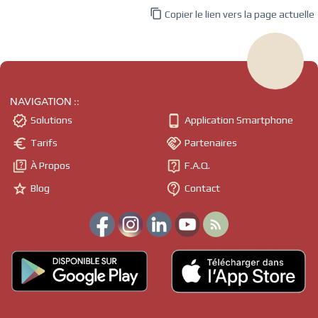

Copier le lien vers la page actuelle
NAVIGATION ::


Solutions
Application Smartphone


Tarifs
Partenaires


À Propos
F.A.Q.


Blog
Contact
