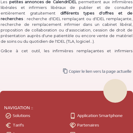
Les
petites annonces de CalendrIDEL
permettent aux infirmières
libérales et infirmiers libéraux de publier et de consulter
entièrement gratuitement
différents types d'offres et de
recherches
: recherche d'IDEL remplaçant ou d'IDEL remplaçante,
recherche de remplacement infirmier dans un cabinet libéral,
proposition de collaboration ou d'association, cession de droit de
présentation auprès d'une patientèle ou encore vente de matériel
(TLA, logiciel...)
de soins ou du quotidien de l'IDEL
.
Grâce à cet outil, les infirmières remplaçantes et infirmiers
remplaçants peuvent à la fois
proposer facilement leur service
pour
permettre à des IDEL installé·e·s de les contacter, et à la fois
consulter les annonces de recherche
d'infirmière libérale

Copier le lien vers la page actuelle
remplaçante et d'infirmier libéral remplaçant déjà publiées.
De même, des infirmières ou infirmiers titulaires peuvent aisément
publier une
recherche de collaborateur ou de collaboratrice
, ou
même
d'un associé ou d'une associée
pour compléter l'équipe du
cabinet ; tandis que des IDEL
intéressé·e·s par une installation en
cabinet
peuvent postuler à ces annonces ou même publier
NAVIGATION ::
directement une recherche de
collaboration ou association
libérale.


Solutions
Application Smartphone
- comme il est
Il est également possible pour un infirmier à domicile


Tarifs
Partenaires
courant de le dire -
ou une infirmière à domicile de
vendre un droit
de présentation auprès d'une patientèle
(souvent abrégé "cession