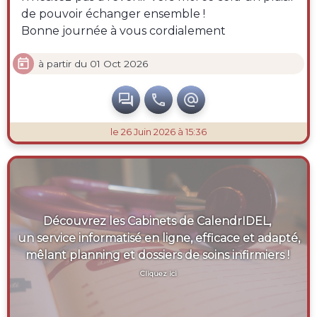
de pouvoir échanger ensemble !
Bonne journée à vous cordialement

à partir du 01 Oct 2026



le 26 Juin 2026 à 15:36
Découvrez les Cabinets de CalendrIDEL,
un service informatisé en ligne, efficace et adapté,
mêlant planning et dossiers de soins infirmiers !
Cliquez ici