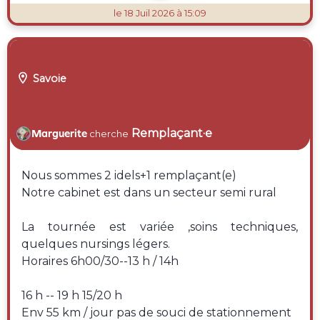
le 18 Juil 2026 à 15:09

Savoie
Remplaçant·e
Marguerite
cherche
Nous sommes 2 idels+1 remplaçant(e)
Notre cabinet est dans un secteur semi rural
La tournée est variée ,soins techniques,
quelques nursings légers.
Horaires 6h00/30--13 h / 14h
16 h -- 19 h 15/20 h
Env 55 km / jour pas de souci de stationnement