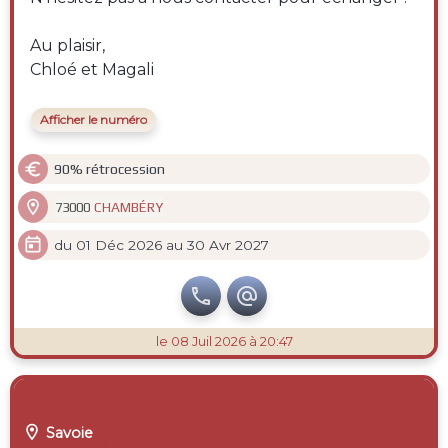
Au plaisir,
Chloé et Magali
Afficher le numéro

90% rétrocession

CHAMBÉRY
73000

du 01 Déc 2026 au 30 Avr 2027


le 08 Juil 2026 à 20:47

Savoie