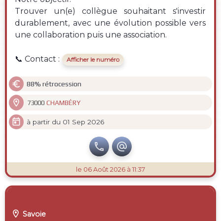
Trouver un(e) collègue souhaitant s'investir
durablement, avec une évolution possible vers
une collaboration puis une association.
📞 Contact :
Afficher le numéro

88% rétrocession

CHAMBÉRY
73000

à partir du 01 Sep 2026


le 06 Août 2026 à 11:37

Savoie