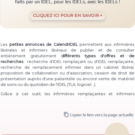
faits par un IDEL, pour les IDELs, avec les IDELs !
CLIQUEZ ICI POUR EN SAVOIR +
Les
petites annonces de CalendrIDEL
permettent aux infirmières
libérales et infirmiers libéraux de publier et de consulter
entièrement gratuitement
différents types d'offres et de
recherches
: recherche d'IDEL remplaçant ou d'IDEL remplaçante,
recherche de remplacement infirmier dans un cabinet libéral,
proposition de collaboration ou d'association, cession de droit de
présentation auprès d'une patientèle ou encore vente de matériel
(TLA, logiciel...)
de soins ou du quotidien de l'IDEL
.
Grâce à cet outil, les infirmières remplaçantes et infirmiers
remplaçants peuvent à la fois
proposer facilement leur service
pour
permettre à des IDEL installé·e·s de les contacter, et à la fois
consulter les annonces de recherche
d'infirmière libérale

Copier le lien vers la page actuelle
remplaçante et d'infirmier libéral remplaçant déjà publiées.
De même, des infirmières ou infirmiers titulaires peuvent aisément
publier une
recherche de collaborateur ou de collaboratrice
, ou