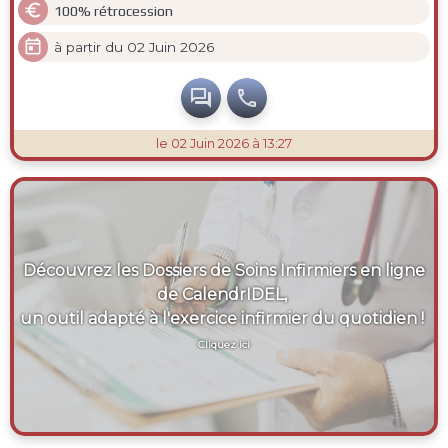

100% rétrocession

à partir du 02 Juin 2026


le 02 Juin 2026 à 13:27
Découvrez les Dossiers de Soins Infirmiers en ligne
de CalendrIDEL,
un outil adapté à l'exercice infirmier du quotidien !
Cliquez ici