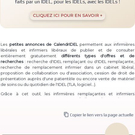
faits par un IDEL, pour les IDELs, avec les IDELs !
CLIQUEZ ICI POUR EN SAVOIR +
Les
petites annonces de CalendrIDEL
permettent aux infirmières
libérales et infirmiers libéraux de publier et de consulter
entièrement gratuitement
différents types d'offres et de
recherches
: recherche d'IDEL remplaçant ou d'IDEL remplaçante,
recherche de remplacement infirmier dans un cabinet libéral,
proposition de collaboration ou d'association, cession de droit de
présentation auprès d'une patientèle ou encore vente de matériel
(TLA, logiciel...)
de soins ou du quotidien de l'IDEL
.
Grâce à cet outil, les infirmières remplaçantes et infirmiers
remplaçants peuvent à la fois
proposer facilement leur service
pour
permettre à des IDEL installé·e·s de les contacter, et à la fois
consulter les annonces de recherche
d'infirmière libérale

Copier le lien vers la page actuelle
remplaçante et d'infirmier libéral remplaçant déjà publiées.
De même, des infirmières ou infirmiers titulaires peuvent aisément
publier une
recherche de collaborateur ou de collaboratrice
, ou