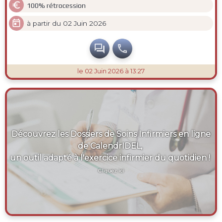

100% rétrocession

à partir du 02 Juin 2026


le 02 Juin 2026 à 13:27
Découvrez les Dossiers de Soins Infirmiers en ligne
de CalendrIDEL,
un outil adapté à l'exercice infirmier du quotidien !
Cliquez ici