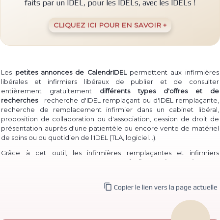
faits par un IDEL, pour les IDELs, avec les IDELs !
CLIQUEZ ICI POUR EN SAVOIR +
Les
petites annonces de CalendrIDEL
permettent aux infirmières
libérales et infirmiers libéraux de publier et de consulter
entièrement gratuitement
différents types d'offres et de
recherches
: recherche d'IDEL remplaçant ou d'IDEL remplaçante,
recherche de remplacement infirmier dans un cabinet libéral,
proposition de collaboration ou d'association, cession de droit de
présentation auprès d'une patientèle ou encore vente de matériel
(TLA, logiciel...)
de soins ou du quotidien de l'IDEL
.
Grâce à cet outil, les infirmières remplaçantes et infirmiers
remplaçants peuvent à la fois
proposer facilement leur service
pour
permettre à des IDEL installé·e·s de les contacter, et à la fois
consulter les annonces de recherche
d'infirmière libérale

Copier le lien vers la page actuelle
remplaçante et d'infirmier libéral remplaçant déjà publiées.
De même, des infirmières ou infirmiers titulaires peuvent aisément
publier une
recherche de collaborateur ou de collaboratrice
, ou