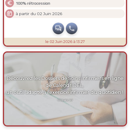

100% rétrocession

à partir du 02 Juin 2026


le 02 Juin 2026 à 13:27
Découvrez les Dossiers de Soins Infirmiers en ligne
de CalendrIDEL,
un outil adapté à l'exercice infirmier du quotidien !
Cliquez ici