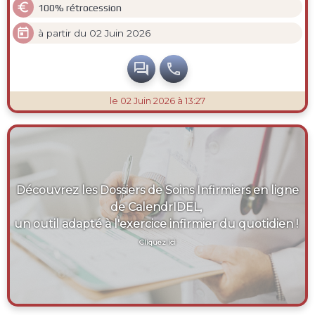

100% rétrocession

à partir du 02 Juin 2026


le 02 Juin 2026 à 13:27
Découvrez les Dossiers de Soins Infirmiers en ligne
de CalendrIDEL,
un outil adapté à l'exercice infirmier du quotidien !
Cliquez ici