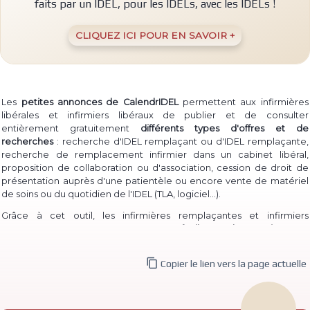
faits par un IDEL, pour les IDELs, avec les IDELs !
CLIQUEZ ICI POUR EN SAVOIR +
Les
petites annonces de CalendrIDEL
permettent aux infirmières
libérales et infirmiers libéraux de publier et de consulter
entièrement gratuitement
différents types d'offres et de
recherches
: recherche d'IDEL remplaçant ou d'IDEL remplaçante,
recherche de remplacement infirmier dans un cabinet libéral,
proposition de collaboration ou d'association, cession de droit de
présentation auprès d'une patientèle ou encore vente de matériel
(TLA, logiciel...)
de soins ou du quotidien de l'IDEL
.
Grâce à cet outil, les infirmières remplaçantes et infirmiers
remplaçants peuvent à la fois
proposer facilement leur service
pour
permettre à des IDEL installé·e·s de les contacter, et à la fois
consulter les annonces de recherche
d'infirmière libérale

Copier le lien vers la page actuelle
remplaçante et d'infirmier libéral remplaçant déjà publiées.
De même, des infirmières ou infirmiers titulaires peuvent aisément
publier une
recherche de collaborateur ou de collaboratrice
, ou