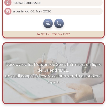

100% rétrocession

à partir du 02 Juin 2026


le 02 Juin 2026 à 13:27
Découvrez les Dossiers de Soins Infirmiers en ligne
de CalendrIDEL,
un outil adapté à l'exercice infirmier du quotidien !
Cliquez ici