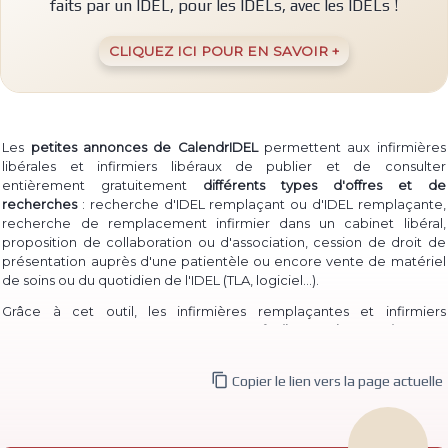
faits par un IDEL, pour les IDELs, avec les IDELs !
CLIQUEZ ICI POUR EN SAVOIR +
Les
petites annonces de CalendrIDEL
permettent aux infirmières
libérales et infirmiers libéraux de publier et de consulter
entièrement gratuitement
différents types d'offres et de
recherches
: recherche d'IDEL remplaçant ou d'IDEL remplaçante,
recherche de remplacement infirmier dans un cabinet libéral,
proposition de collaboration ou d'association, cession de droit de
présentation auprès d'une patientèle ou encore vente de matériel
(TLA, logiciel...)
de soins ou du quotidien de l'IDEL
.
Grâce à cet outil, les infirmières remplaçantes et infirmiers
remplaçants peuvent à la fois
proposer facilement leur service
pour
permettre à des IDEL installé·e·s de les contacter, et à la fois
consulter les annonces de recherche
d'infirmière libérale

Copier le lien vers la page actuelle
remplaçante et d'infirmier libéral remplaçant déjà publiées.
De même, des infirmières ou infirmiers titulaires peuvent aisément
publier une
recherche de collaborateur ou de collaboratrice
, ou