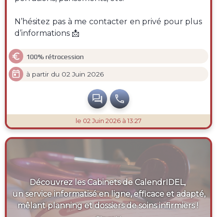
N’hésitez pas à me contacter en privé pour plus
d’informations 📩

100% rétrocession

à partir du 02 Juin 2026


le 02 Juin 2026 à 13:27
Découvrez les Cabinets de CalendrIDEL,
un service informatisé en ligne, efficace et adapté,
mêlant planning et dossiers de soins infirmiers !