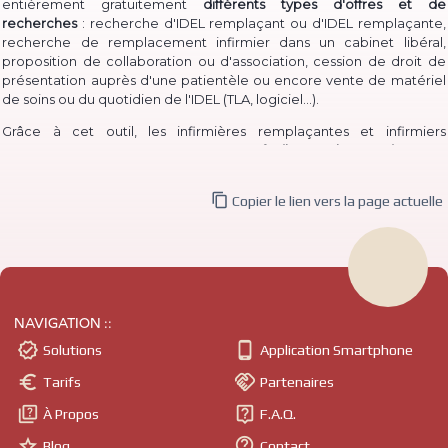
entièrement gratuitement
différents types d'offres et de
recherches
: recherche d'IDEL remplaçant ou d'IDEL remplaçante,
recherche de remplacement infirmier dans un cabinet libéral,
proposition de collaboration ou d'association, cession de droit de
présentation auprès d'une patientèle ou encore vente de matériel
(TLA, logiciel...)
de soins ou du quotidien de l'IDEL
.
Grâce à cet outil, les infirmières remplaçantes et infirmiers
remplaçants peuvent à la fois
proposer facilement leur service
pour
permettre à des IDEL installé·e·s de les contacter, et à la fois
consulter les annonces de recherche
d'infirmière libérale

Copier le lien vers la page actuelle
remplaçante et d'infirmier libéral remplaçant déjà publiées.
De même, des infirmières ou infirmiers titulaires peuvent aisément
publier une
recherche de collaborateur ou de collaboratrice
, ou
même
d'un associé ou d'une associée
pour compléter l'équipe du
cabinet ; tandis que des IDEL
intéressé·e·s par une installation en
cabinet
peuvent postuler à ces annonces ou même publier
NAVIGATION ::
directement une recherche de
collaboration ou association
libérale.


Solutions
Application Smartphone
- comme il est
Il est également possible pour un infirmier à domicile


Tarifs
Partenaires
courant de le dire -
ou une infirmière à domicile de
vendre un droit
de présentation auprès d'une patientèle
(souvent abrégé "cession


À Propos
F.A.Q.
de patientèle" ou "vente de patientèle")
, permettant ainsi à un IDE
libéral ou une IDE libérale de
s'installer en démarrant avec un pool


Blog
Contact