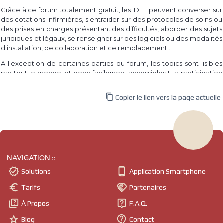
Grâce à ce forum totalement gratuit, les IDEL peuvent converser sur
des cotations infirmières, s'entraider sur des protocoles de soins ou
des prises en charges présentant des difficultés, aborder des sujets
juridiques et légaux, se renseigner sur des logiciels ou des modalités
d'installation, de collaboration et de remplacement...
A l'exception de certaines parties du forum, les topics sont lisibles
par tout le monde, et donc facilement accessibles ! La participation
à un topic requiert par contre la connexion au site, dont l'inscription
est également totalement gratuite.

Copier le lien vers la page actuelle
Même si le forum est destiné aux infirmières et infirmiers libéraux,
tout le monde est libre de participer et d'apporter son expérience
et ses questionnements.
L'idée du forum est venue d'un constat simple : le besoin des IDEL à
parler de leur pratique, à se renseigner sur ce qui les interroge, à
NAVIGATION ::
partager leur expérience, et ce au quotidien ! En atteste par


Solutions
Application Smartphone
exemple les différents groupes privés des réseaux sociaux sur
lesquels on peut trouver des milliers d'infirmiers et d'infirmières.


Tarifs
Partenaires
Grâce à un forum comme celui-ci, les informations sont trouvables
plus facilement : les questionnements et informations sont triés par


À Propos
F.A.Q.
thèmes, par catégories, et ne se noient pas au milieu d'un nombre


incalculable de publications comme ça peut être le cas sur des
Blog
Contact