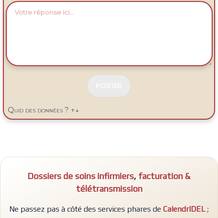
N
E
Quid des données ? ↑↓
P
A
S
R
E
M
P
Dossiers de soins infirmiers
,
facturation &
L
I
télétransmission
R
Ne passez pas à côté des services phares de
CalendrIDEL
;