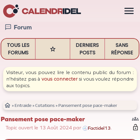

Forum

TOUS LES
DERNIERS
SANS

FORUMS
POSTS
RÉPONSE
Visiteur, vous pouvez lire le contenu public du forum :
n'hésitez pas à
vous connecter
si vous voulez répondre
aux topics.

»
Entraide
»
Cotations
»
Pansement pose pace-maker
Pansement pose pace-maker

Topic ouvert le 13
Août
2024 par
.
Factidel13