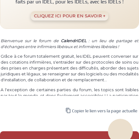
faits par un IDEL, pour les IDELs, avec les IDELs !
CLIQUEZ ICI POUR EN SAVOIR +
Bienvenue sur le forum de
CalendrIDEL
: un lieu de partage et
d'échanges entre infirmiers libéraux et infirmières libérales !
Grâce à ce forum totalement gratuit, les IDEL peuvent converser sur
des cotations infirmières, s'entraider sur des protocoles de soins ou
des prises en charges présentant des difficultés, aborder des sujets
juridiques et légaux, se renseigner sur des logiciels ou des modalités
d'installation, de collaboration et de remplacement...
A l'exception de certaines parties du forum, les topics sont lisibles
par tout le monde, et donc facilement accessibles ! La participation
à un topic requiert par contre la connexion au site, dont l'inscription
est également totalement gratuite.

Copier le lien vers la page actuelle
Même si le forum est destiné aux infirmières et infirmiers libéraux,
tout le monde est libre de participer et d'apporter son expérience
et ses questionnements.