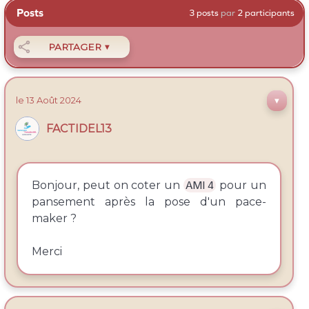
Posts
3 posts
par
2 participants

PARTAGER
▼
le 13
Août
2024
▼
FACTIDEL13
Bonjour, peut on coter un
AMI 4
pour un
pansement après la pose d'un pace-
maker ?
Merci