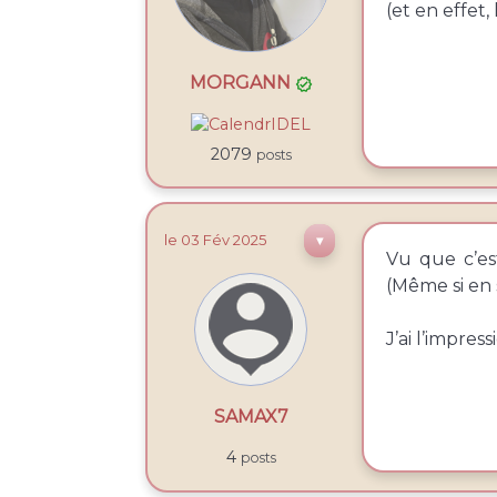
(et en effet,
MORGANN

2079
posts
le 03
Fév
2025
▼
Vu que c’est
(Même si en s
J’ai l’impres
SAMAX7
4
posts