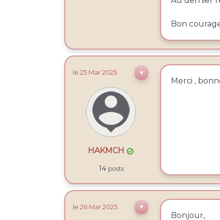
Au dernier r
Bon courag
le 25
Mar
2025
▼
Merci , bon
HAKMCH

14
posts
le 26
Mar
2025
▼
Bonjour,