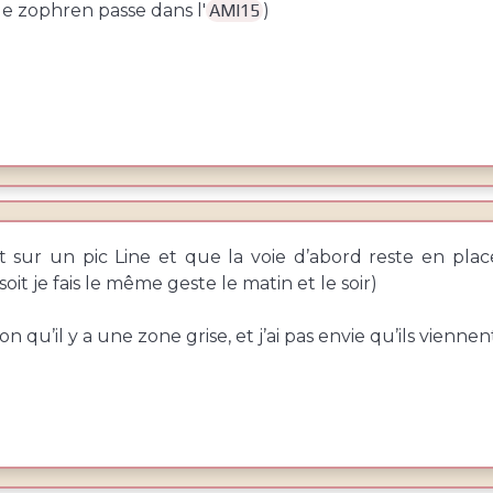
 le zophren passe dans l'
AMI15
)
 sur un pic Line et que la voie d’abord reste en place 
oit je fais le même geste le matin et le soir)
sion qu’il y a une zone grise, et j’ai pas envie qu’ils vien