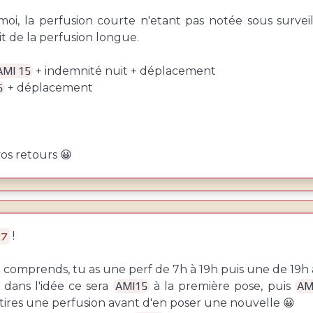
oi, la perfusion courte n'etant pas notée sous survei
it de la perfusion longue.
AMI 15
+ indemnité nuit + déplacement
5
+ déplacement
os retours 😀
!
x7
 comprends, tu as une perf de 7h à 19h puis une de 19h 
 dans l'idée ce sera
AMI15
à la première pose, puis
AM
etires une perfusion avant d'en poser une nouvelle 😀