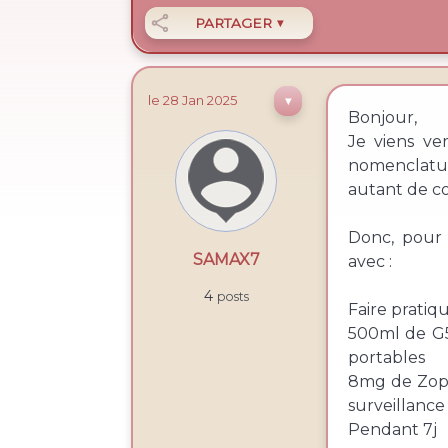

PARTAGER
▼
le 28
Jan
2025
▼
Bonjour,
Je viens ve
nomenclature
autant de co
Donc, pour 
SAMAX7
avec :
4
posts
Faire pratiq
500ml de G5
portables
8mg de Zoph
surveillance
Pendant 7j