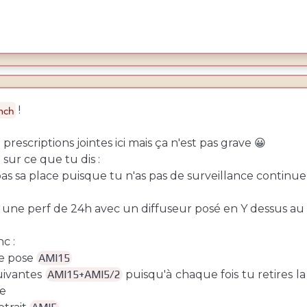
!
mch
rescriptions jointes ici mais ça n'est pas grave 😀
 sur ce que tu dis :
pas sa place puisque tu n'as pas de surveillance continue
as une perf de 24h avec un diffuseur posé en Y dessus 
c :
re pose
AMI15
uivantes
AMI15+AMI5/2
puisqu'à chaque fois tu retires l
le