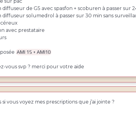
le sur pac
n diffuseur de G5 avec spasfon + scoburen à passer sur 2
n diffuseur solumedrol à passer sur 30 min sans surveill
ncéreux
ion avec prestataire
urs
oposée
AMI 15 + AMI10
z-vous svp ? merci pour votre aide
s si vous voyez mes prescriptions que j’ai jointe ?