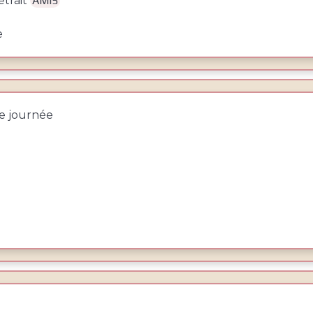
etrait
AMI5
e
ne journée