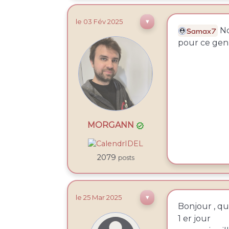
le 03
Fév
2025
▼
No
Samax7
pour ce genr
MORGANN

2079
posts
le 25
Mar
2025
▼
Bonjour , qu
1 er jour