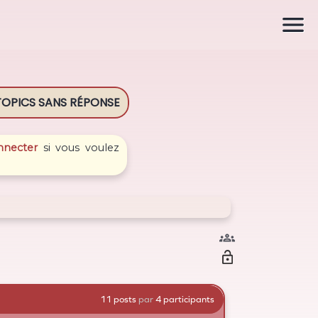

TOPICS
SANS RÉPONSE
nnecter
si vous voulez

11 posts
par
4 participants