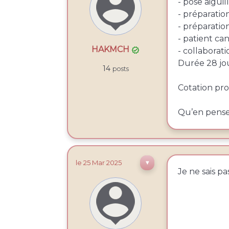
- pose aiguil
- préparatio
- préparatio
- patient ca
HAKMCH
- collaborat

Durée 28 jo
14
posts
Cotation pr
Qu’en pense
le 25
Mar
2025
▼
Je ne sais pa