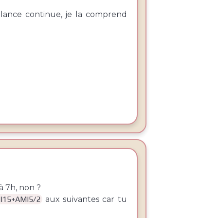
llance continue, je la comprend
à 7h, non ?
I15+AMI5/2
aux suivantes car tu