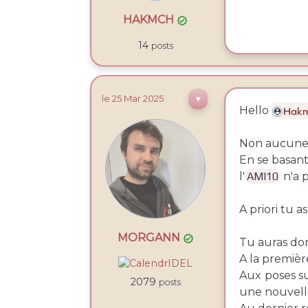
HAKMCH

14
posts
le 25
Mar
2025
▼
Hello
Hak
Non aucune p
En se basant
l'
AMI10
n'a 
A priori tu 
MORGANN

Tu auras don
A la premiè
Aux poses s
2079
posts
une nouvel