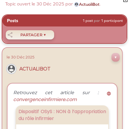
Topic ouvert le 30
Déc
2025 par
.
ActualiBot
Posts
1 post
par
1 participant

PARTAGER
▼
le 30
Déc
2025
▼
ACTUALIBOT
Retrouvez cet article sur :

convergenceinfirmiere.com
Dispositif OSyS : NON à l’appropriation
du rôle infirmier