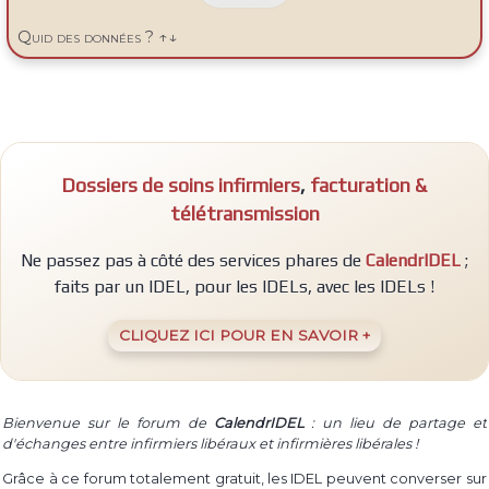
E
Quid des données ? ↑↓
P
A
S
R
E
M
P
Dossiers de soins infirmiers
,
facturation &
L
I
télétransmission
R
Ne passez pas à côté des services phares de
CalendrIDEL
;
faits par un IDEL, pour les IDELs, avec les IDELs !
CLIQUEZ ICI POUR EN SAVOIR +
Bienvenue sur le forum de
CalendrIDEL
: un lieu de partage et
d'échanges entre infirmiers libéraux et infirmières libérales !
Grâce à ce forum totalement gratuit, les IDEL peuvent converser sur