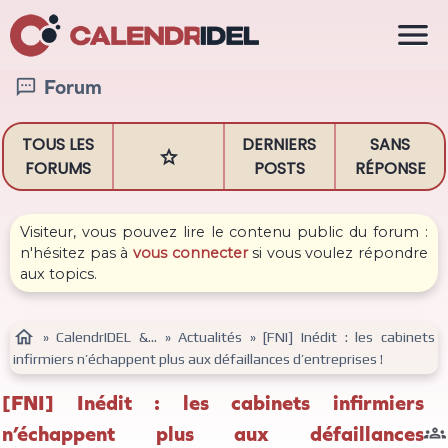

Forum

TOUS LES
DERNIERS
SANS

FORUMS
POSTS
RÉPONSE
Visiteur, vous pouvez lire le contenu public du forum :
n'hésitez pas à
vous connecter
si vous voulez répondre
aux topics.

»
CalendrIDEL &...
»
Actualités
»
[FNI] Inédit : les cabinets
infirmiers n’échappent plus aux défaillances d’entreprises !
[FNI] Inédit : les cabinets infirmiers
n’échappent plus aux défaillances
