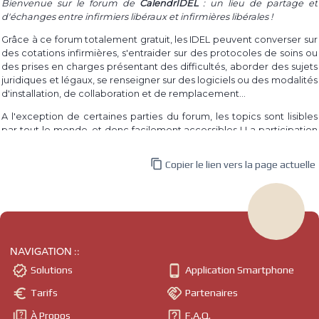
Bienvenue sur le forum de
CalendrIDEL
: un lieu de partage et
d'échanges entre infirmiers libéraux et infirmières libérales !
Grâce à ce forum totalement gratuit, les IDEL peuvent converser sur
des cotations infirmières, s'entraider sur des protocoles de soins ou
des prises en charges présentant des difficultés, aborder des sujets
juridiques et légaux, se renseigner sur des logiciels ou des modalités
d'installation, de collaboration et de remplacement...
A l'exception de certaines parties du forum, les topics sont lisibles
par tout le monde, et donc facilement accessibles ! La participation
à un topic requiert par contre la connexion au site, dont l'inscription
est également totalement gratuite.

Copier le lien vers la page actuelle
Même si le forum est destiné aux infirmières et infirmiers libéraux,
tout le monde est libre de participer et d'apporter son expérience
et ses questionnements.
L'idée du forum est venue d'un constat simple : le besoin des IDEL à
parler de leur pratique, à se renseigner sur ce qui les interroge, à
NAVIGATION ::
partager leur expérience, et ce au quotidien ! En atteste par


Solutions
Application Smartphone
exemple les différents groupes privés des réseaux sociaux sur
lesquels on peut trouver des milliers d'infirmiers et d'infirmières.


Tarifs
Partenaires
Grâce à un forum comme celui-ci, les informations sont trouvables
plus facilement : les questionnements et informations sont triés par


À Propos
F.A.Q.