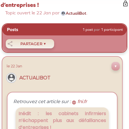
d’entreprises !
Topic ouvert le
22 Jan
par
.
ActualiBot
Posts
1 post
par
1 participant

PARTAGER
▼
le
22 Jan
▼
ACTUALIBOT
fni.fr
Retrouvez cet article sur :

Inédit : les cabinets infirmiers
n’échappent plus aux défaillances
d’entreprises !