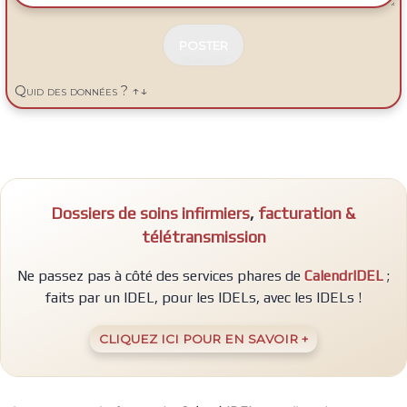
N
E
Quid des données ? ↑↓
P
A
S
R
E
M
P
Dossiers de soins infirmiers
,
facturation &
L
I
télétransmission
R
Ne passez pas à côté des services phares de
CalendrIDEL
;
faits par un IDEL, pour les IDELs, avec les IDELs !
CLIQUEZ ICI POUR EN SAVOIR +