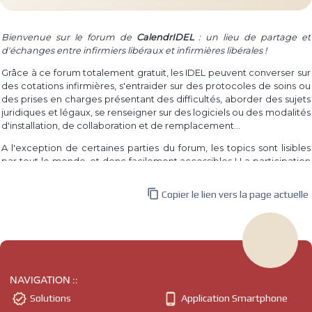
Bienvenue sur le forum de
CalendrIDEL
: un lieu de partage et
d'échanges entre infirmiers libéraux et infirmières libérales !
Grâce à ce forum totalement gratuit, les IDEL peuvent converser sur
des cotations infirmières, s'entraider sur des protocoles de soins ou
des prises en charges présentant des difficultés, aborder des sujets
juridiques et légaux, se renseigner sur des logiciels ou des modalités
d'installation, de collaboration et de remplacement...
A l'exception de certaines parties du forum, les topics sont lisibles
par tout le monde, et donc facilement accessibles ! La participation
à un topic requiert par contre la connexion au site, dont l'inscription
est également totalement gratuite.

Copier le lien vers la page actuelle
Même si le forum est destiné aux infirmières et infirmiers libéraux,
tout le monde est libre de participer et d'apporter son expérience
et ses questionnements.
L'idée du forum est venue d'un constat simple : le besoin des IDEL à
parler de leur pratique, à se renseigner sur ce qui les interroge, à
NAVIGATION ::
partager leur expérience, et ce au quotidien ! En atteste par


Solutions
Application Smartphone
exemple les différents groupes privés des réseaux sociaux sur
lesquels on peut trouver des milliers d'infirmiers et d'infirmières.