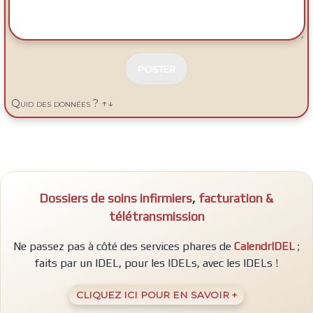
N
E
Quid des données ? ↑↓
P
A
S
R
E
M
P
Dossiers de soins infirmiers
,
facturation &
L
I
télétransmission
R
Ne passez pas à côté des services phares de
CalendrIDEL
;
faits par un IDEL, pour les IDELs, avec les IDELs !
CLIQUEZ ICI POUR EN SAVOIR +