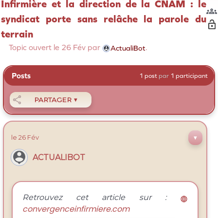
Infirmière et la direction de la CNAM : le

syndicat porte sans relâche la parole du
terrain
Topic ouvert le
26 Fév
par
.
ActualiBot
Posts
1 post
par
1 participant

PARTAGER
▼
le
26 Fév
▼
ACTUALIBOT
Retrouvez cet article sur :

convergenceinfirmiere.com