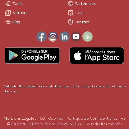


Tarifs
Partenaires
Grâce à un forum comme celui-ci, les informations sont trouvables
plus facilement : les questionnements et informations sont triés par


À Propos
F.A.Q.
thèmes, par catégories, et ne se noient pas au milieu d'un nombre


incalculable de publications comme ça peut être le cas sur des
Blog
Contact
réseaux sociaux.

N'hésitez donc pas à utiliser, lire et participer à ce forum qui est fait
pour vous !
CalendrIDEL, passionnément dédié aux infirmières libérales et infirmiers
libéraux !
Mentions Légales
-
CG
-
Cookies
-
Politique de Confidentialité
-
V5
©
CalendrIDEL par CotCotDev 2015-2026 - Tous droits réservés