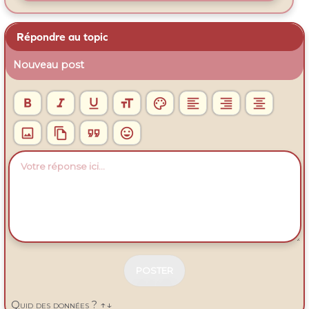
Répondre au topic
Nouveau post












N
E
Quid des données ? ↑↓
P