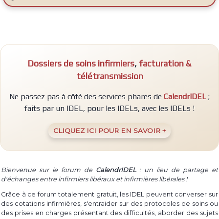
A
S
R
E
M
P
Dossiers de soins infirmiers
,
facturation &
L
I
télétransmission
R
Ne passez pas à côté des services phares de
CalendrIDEL
;
faits par un IDEL, pour les IDELs, avec les IDELs !
CLIQUEZ ICI POUR EN SAVOIR +
Bienvenue sur le forum de
CalendrIDEL
: un lieu de partage et
d'échanges entre infirmiers libéraux et infirmières libérales !
Grâce à ce forum totalement gratuit, les IDEL peuvent converser sur
des cotations infirmières, s'entraider sur des protocoles de soins ou
des prises en charges présentant des difficultés, aborder des sujets