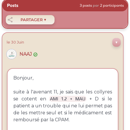
Posts
3 posts
par
2 participants

PARTAGER
▼
le
30 Juin
▼
NAAJ

Bonjour,
suite à l'avenant 11, je sais que les collyres
se cotent en
AMI 1.2 + MAU
+ D si le
patient a un trouble qui ne lui permet pas
de les mettre seul et si le médicament est
remboursé par la CPAM.