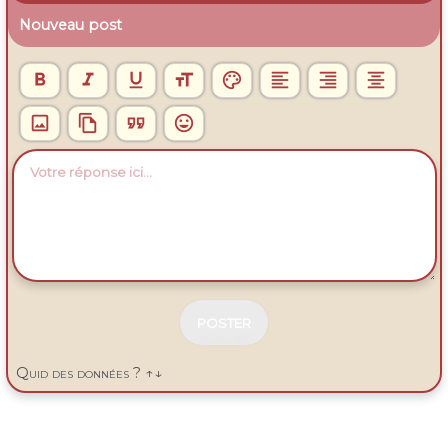
Nouveau post












N
E
Quid des données ? ↑↓
P
A
S
R