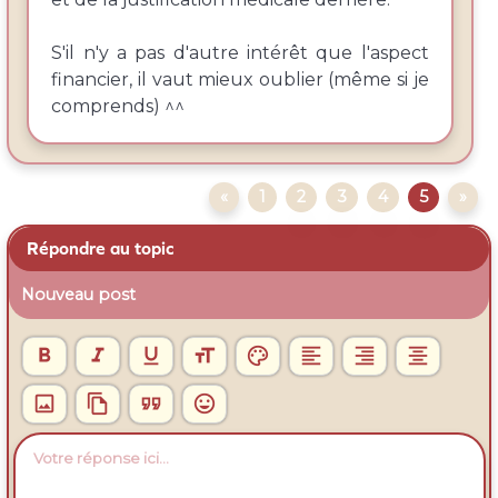
S'il n'y a pas d'autre intérêt que l'aspect
financier, il vaut mieux oublier (même si je
comprends) ^^
«
1
2
3
4
5
»
Répondre au topic
Nouveau post











