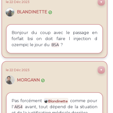
le 22
Déc
2023
▼
BLANDINETTE

Bonjour du coup avec le passage en
forfait bsi on doit faire l injection d
ozempic le jour du
BSA
?
le 22
Déc
2023
▼
MORGANN

Pas forcément
comme pour
Blandinette
l'
AIS4
avant, tout dépend de la situation
et de la justification médicale derrière.