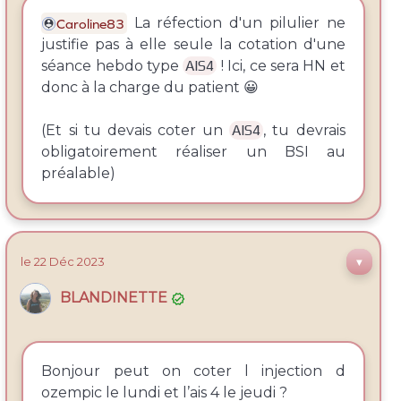
La réfection d'un pilulier ne
Caroline83
justifie pas à elle seule la cotation d'une
séance hebdo type
AIS4
! Ici, ce sera HN et
donc à la charge du patient 😀
(Et si tu devais coter un
AIS4
, tu devrais
obligatoirement réaliser un BSI au
préalable)
le 22
Déc
2023
▼
BLANDINETTE

Bonjour peut on coter l injection d
ozempic le lundi et l’ais 4 le jeudi ?