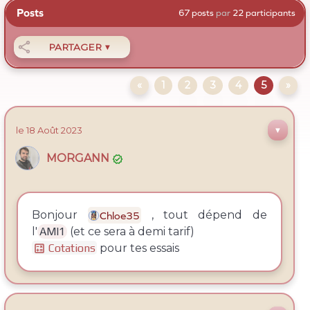
Posts
67 posts
par
22 participants

PARTAGER
▼
«
1
2
3
4
5
»
le 18
Août
2023
▼
MORGANN

Bonjour
, tout dépend de
Chloe35
l'
AMI1
(et ce sera à demi tarif)
Cotations
pour tes essais
