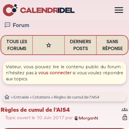

Forum

TOUS LES
DERNIERS
SANS

FORUMS
POSTS
RÉPONSE
Visiteur, vous pouvez lire le contenu public du forum :
n'hésitez pas à
vous connecter
si vous voulez répondre
aux topics.

»
Entraide
»
Cotations
»
Règles de cumul de l'AIS4
Règles de cumul de l'AIS4

Topic ouvert le 10
Juin
2017 par
.
MorganN