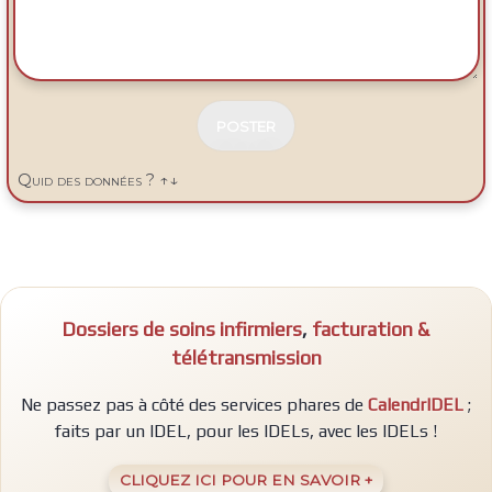
N
E
Quid des données ? ↑↓
P
A
S
R
E
M
P
Dossiers de soins infirmiers
,
facturation &
L
I
télétransmission
R
Ne passez pas à côté des services phares de
CalendrIDEL
;
faits par un IDEL, pour les IDELs, avec les IDELs !
CLIQUEZ ICI POUR EN SAVOIR +