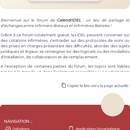
Bienvenue sur le forum de
CalendrIDEL
: un lieu de partage et
d'échanges entre infirmiers libéraux et infirmières libérales !
Grâce à ce forum totalement gratuit, les IDEL peuvent converser sur
des cotations infirmières, s'entraider sur des protocoles de soins ou
des prises en charges présentant des difficultés, aborder des sujets
juridiques et légaux, se renseigner sur des logiciels ou des modalités
d'installation, de collaboration et de remplacement...
A l'exception de certaines parties du forum, les topics sont lisibles
par tout le monde, et donc facilement accessibles ! La participation
à un topic requiert par contre la connexion au site, dont l'inscription
est également totalement gratuite.

Copier le lien vers la page actuelle
Même si le forum est destiné aux infirmières et infirmiers libéraux,
tout le monde est libre de participer et d'apporter son expérience
et ses questionnements.
L'idée du forum est venue d'un constat simple : le besoin des IDEL à
parler de leur pratique, à se renseigner sur ce qui les interroge, à
NAVIGATION ::
partager leur expérience, et ce au quotidien ! En atteste par


Solutions
Application Smartphone
exemple les différents groupes privés des réseaux sociaux sur