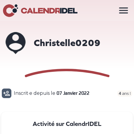

Christelle0209

Inscrit·e depuis le
07 Janvier 2022
4
ans !
Activité sur CalendrIDEL