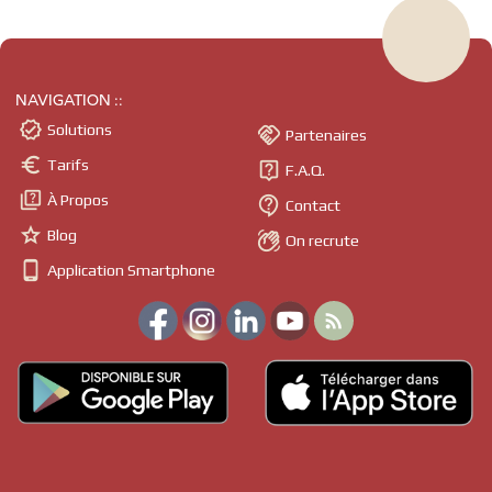
NAVIGATION ::

Solutions

Partenaires

Tarifs

F.A.Q.

À Propos

Contact

Blog

On recrute

Application Smartphone
