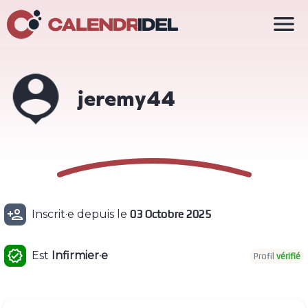

jeremy44

Inscrit·e depuis le
03 Octobre 2025

Est
Infirmier·e
Profil
vérifié