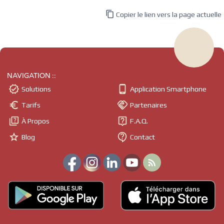

Copier le lien vers la page actuelle
NAVIGATION ::


Solutions
Application Smartphone


Tarifs
Partenaires


À Propos
F.A.Q.


Blog
Contact
