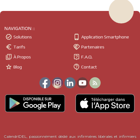
NAVIGATION ::


Solutions
Application Smartphone


Tarifs
Partenaires


À Propos
F.A.Q.


Blog
Contact

CalendrIDEL, passionnément dédié aux infirmières libérales et infirmiers