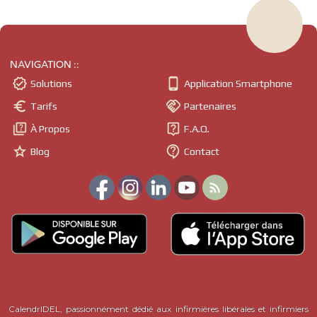
NAVIGATION ::


Solutions
Application Smartphone


Tarifs
Partenaires


À Propos
F.A.Q.


Blog
Contact

CalendrIDEL, passionnément dédié aux infirmières libérales et infirmiers