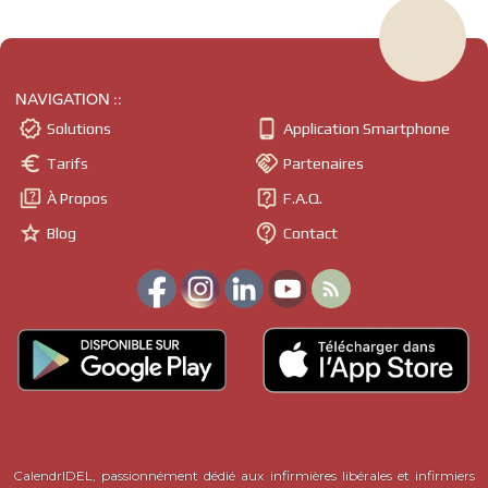
NAVIGATION ::


Solutions
Application Smartphone


Tarifs
Partenaires


À Propos
F.A.Q.


Blog
Contact

CalendrIDEL, passionnément dédié aux infirmières libérales et infirmiers