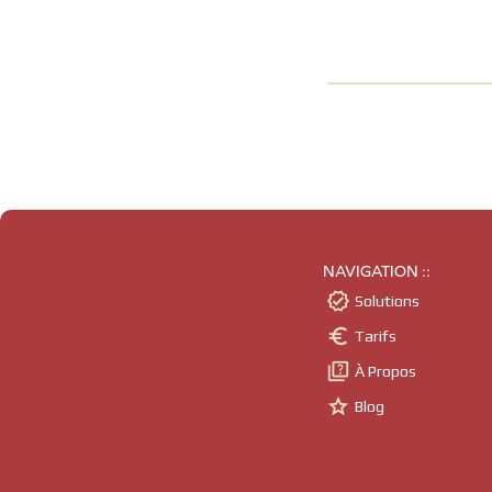
NAVIGATION ::

Solutions

Tarifs

À Propos

Blog