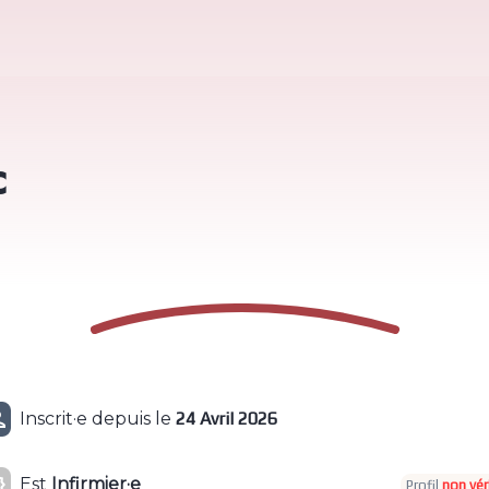
C

Inscrit·e depuis le
24 Avril 2026

Est
Infirmier·e
Profil
non vér