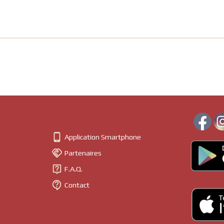

Application Smartphone

Partenaires

F.A.Q.

Contact