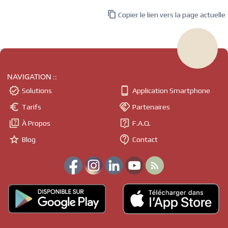

Copier le lien vers la page actuelle
NAVIGATION ::


Solutions
Application Smartphone


Tarifs
Partenaires


À Propos
F.A.Q.


Blog
Contact
