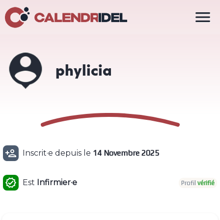

phylicia

Inscrit·e depuis le
14 Novembre 2025

Est
Infirmier·e
Profil
vérifié