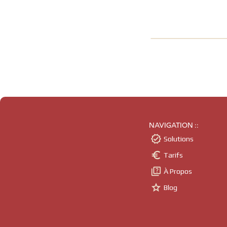
NAVIGATION ::

Solutions

Tarifs

À Propos

Blog