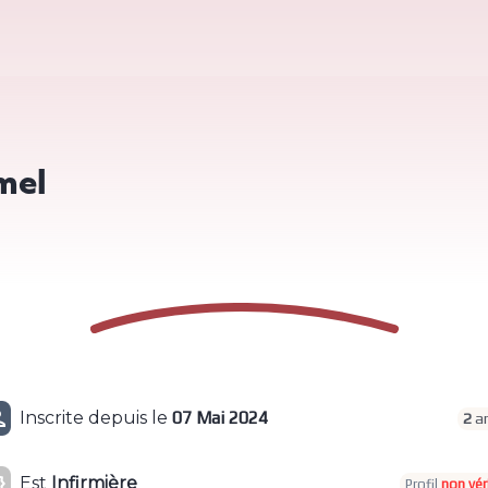
mel

Inscrite depuis le
07 Mai 2024
2
an

Est
Infirmière
Profil
non vér