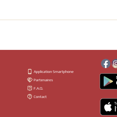

Application Smartphone

Partenaires

F.A.Q.

Contact