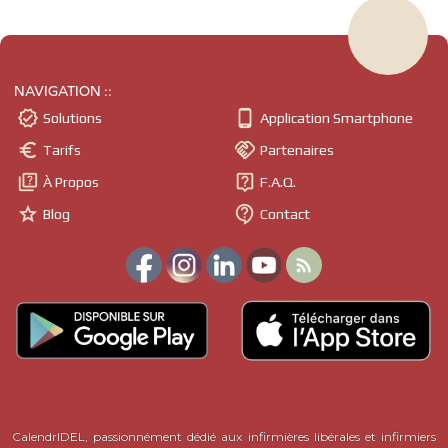
NAVIGATION ::


Solutions
Application Smartphone


Tarifs
Partenaires


À Propos
F.A.Q.


Blog
Contact

CalendrIDEL, passionnément dédié aux infirmières libérales et infirmiers