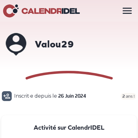

Valou29

Inscrit·e depuis le
26 Juin 2024
2
ans !
Activité sur CalendrIDEL