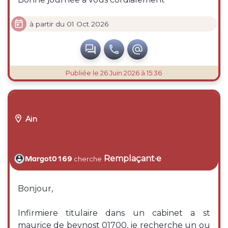

à partir du 01 Oct 2026



Publiée
le 26 Juin 2026 à 15:36

Ain
Remplaçant·e
Margot0169
cherche
Bonjour,
Infirmiere titulaire dans un cabinet a st
maurice de beynost 01700, je recherche un ou