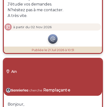
J’étudie vos demandes.
N’hésitez pas à me contacter.
A très vite.

à partir du 02 Nov 2026

Publiée
le 21 Juil 2026 à 10:51

Ain
Remplaçant·e
Sannierlea
cherche
Bonjour,