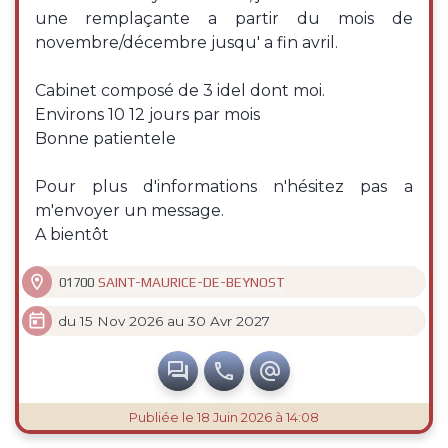
une remplaçante a partir du mois de
novembre/décembre jusqu' a fin avril.
Cabinet composé de 3 idel dont moi.
Environs 10 12 jours par mois
Bonne patientele
Pour plus d'informations n'hésitez pas a
m'envoyer un message.
A bientôt

SAINT-MAURICE-DE-BEYNOST
01700

du 15 Nov 2026 au 30 Avr 2027



Publiée
le 18 Juin 2026 à 14:08