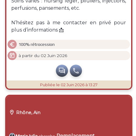
Soins variés : nursing léger, piluliers, injections,
perfusions, pansements, etc.
N’hésitez pas à me contacter en privé pour
plus d’informations 📩

100% rétrocession

à partir du 02 Juin 2026


Publiée
le 02 Juin 2026 à 13:27

Rhône, Ain
Remplacement
MarieJulie
cherche