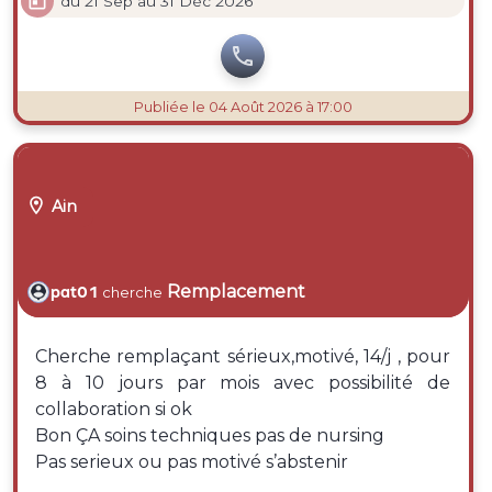

du 21 Sep au 31 Déc 2026

Publiée
le 04 Août 2026 à 17:00

Ain
Remplacement
pat01
cherche
Cherche remplaçant sérieux,motivé, 14/j , pour
8 à 10 jours par mois avec possibilité de
collaboration si ok
Bon ÇA soins techniques pas de nursing
Pas serieux ou pas motivé s’abstenir