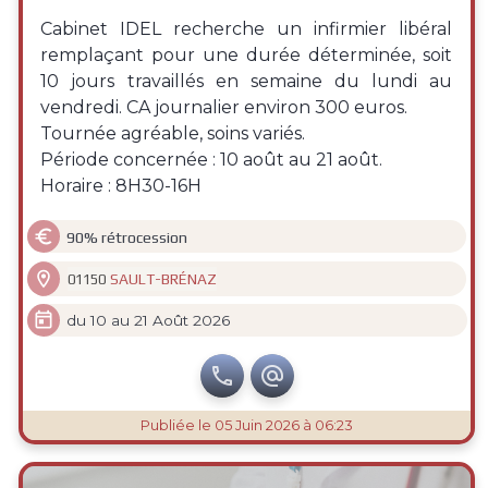
Cabinet IDEL recherche un infirmier libéral
remplaçant pour une durée déterminée, soit
10 jours travaillés en semaine du lundi au
vendredi. CA journalier environ 300 euros.
Tournée agréable, soins variés.
Période concernée : 10 août au 21 août.
Horaire : 8H30-16H

90% rétrocession

SAULT-BRÉNAZ
01150

du 10 au 21 Août 2026


Publiée
le 05 Juin 2026 à 06:23