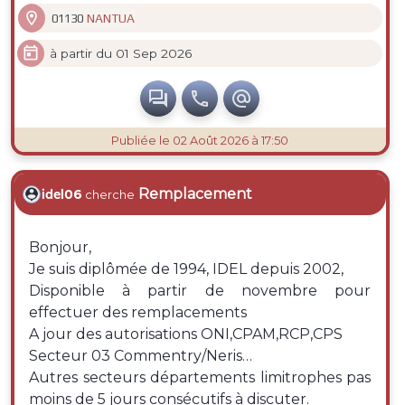

NANTUA
01130

à partir du 01 Sep 2026



Publiée
le 02 Août 2026 à 17:50
Remplacement
idel06
cherche
Bonjour,
Je suis diplômée de 1994, IDEL depuis 2002,
Disponible à partir de novembre pour
effectuer des remplacements
A jour des autorisations ONI,CPAM,RCP,CPS
Secteur 03 Commentry/Neris…
Autres secteurs départements limitrophes pas
moins de 5 jours consécutifs à discuter.