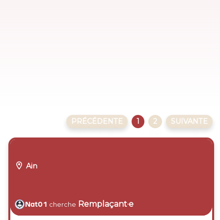
PRÉC
ÉDENTE
1
2
SUIV
ANTE

Ain
Remplaçant·e
Nat01
cherche