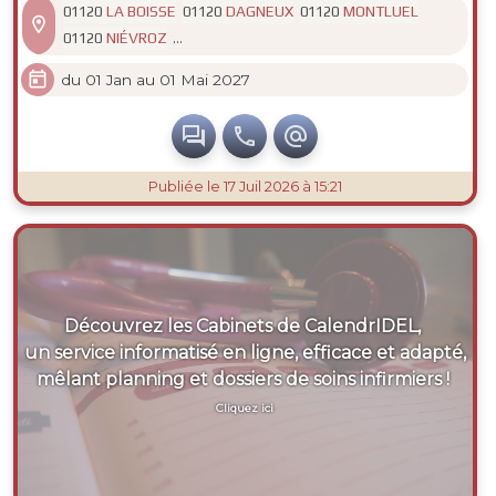
LA BOISSE
DAGNEUX
MONTLUEL
01120
01120
01120

...
NIÉVROZ
01120

du 01 Jan au 01 Mai 2027



Publiée
le 17 Juil 2026 à 15:21
Découvrez les Cabinets de CalendrIDEL,
un service informatisé en ligne, efficace et adapté,
mêlant planning et dossiers de soins infirmiers !
Cliquez ici