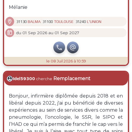
Mélanie

BALMA
TOULOUSE
L'UNION
31130
31100
31240

du 01 Sep 2026 au 01 Sep 2027


le 08 Juil 2026 à 10:59
Remplacement
Idel59300
cherche
Bonjour, infirmière diplômée depuis 2018 et en
libéral depuis 2022, j'ai pu bénéficié de diverses
expériences au sein de services divers comme la
pneumologie, l’oncologie, le SSR, le SIPO et
l’HAD ce qui m’a permis de franchir le cap vers le
libéral. Je suis à l’aise avec tout type de soins