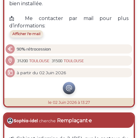
bien installée.
📩 Me contacter par mail pour plus
d’informations:
Afficher l'e-mail

90% rétrocession

TOULOUSE
TOULOUSE
31200
31500

à partir du 02 Juin 2026

le 02 Juin 2026 à 13:27
Remplaçant·e
Sophia-idel
cherche