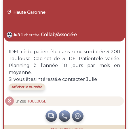

Haute Garonne
Collab/Associé·e
Ju31
cherche
IDEL cède patientèle dans zone surdotée 31200
Toulouse. Cabinet de 3 IDE. Patientele variée.
Planning à l’année 10 jours par mois en
moyenne.
Si vous êtes intéressé.e contacter Julie
Afficher le numéro

TOULOUSE
31200


