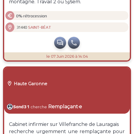
montagne. Travail 2 ou 5j/sem.

0% rétrocession

SAINT-BÉAT
31440


le 07 Juin 2026 à 14:04

Haute Garonne
Remplaçant·e
Sand31
cherche
Cabinet infirmier sur Villefranche de Lauragais
recherche urgemment une remplaçante pour