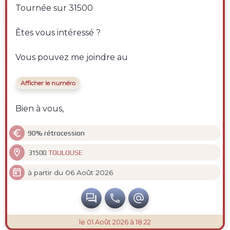
Tournée sur 31500
Êtes vous intéressé ?
Vous pouvez me joindre au
Afficher le numéro
Bien à vous,

90% rétrocession

TOULOUSE
31500

à partir du 06 Août 2026



le 01 Août 2026 à 18:22