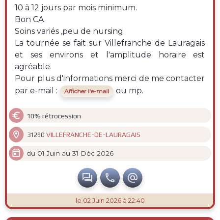
10 à 12 jours par mois minimum.
Bon CA.
Soins variés ,peu de nursing.
La tournée se fait sur Villefranche de Lauragais
et ses environs et l'amplitude horaire est
agréable.
Pour plus d'informations merci de me contacter
par e-mail :
ou mp.
Afficher l'e-mail

10% rétrocession

VILLEFRANCHE-DE-LAURAGAIS
31290

du 01 Juin au 31 Déc 2026



le 02 Juin 2026 à 22:40