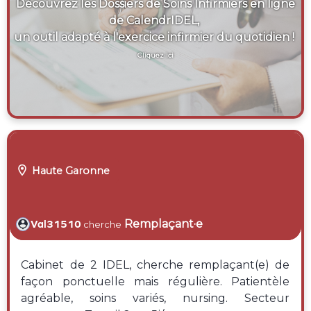
Découvrez les Dossiers de Soins Infirmiers en ligne
de CalendrIDEL,
un outil adapté à l'exercice infirmier du quotidien !
Cliquez ici

Haute Garonne
Remplaçant·e
Val31510
cherche
Cabinet de 2 IDEL, cherche remplaçant(e) de
façon ponctuelle mais régulière. Patientèle
agréable, soins variés, nursing. Secteur