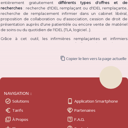
entièrement gratuitement
différents types d'offres et de
recherches
: recherche d'IDEL remplaçant ou d'IDEL remplaçante,
recherche de remplacement infirmier dans un cabinet libéral,
proposition de collaboration ou d'association, cession de droit de
présentation auprès d'une patientèle ou encore vente de matériel
(TLA, logiciel...)
de soins ou du quotidien de l'IDEL
.
Grâce à cet outil, les infirmières remplaçantes et infirmiers
remplaçants peuvent à la fois
proposer facilement leur service
pour
permettre à des IDEL installé·e·s de les contacter, et à la fois
consulter les annonces de recherche
d'infirmière libérale

Copier le lien vers la page actuelle
remplaçante et d'infirmier libéral remplaçant déjà publiées.
De même, des infirmières ou infirmiers titulaires peuvent aisément
publier une
recherche de collaborateur ou de collaboratrice
, ou
même
d'un associé ou d'une associée
pour compléter l'équipe du
cabinet ; tandis que des IDEL
intéressé·e·s par une installation en
cabinet
peuvent postuler à ces annonces ou même publier
NAVIGATION ::
directement une recherche de
collaboration ou association
libérale.


Solutions
Application Smartphone
- comme il est
Il est également possible pour un infirmier à domicile


Tarifs
Partenaires
courant de le dire -
ou une infirmière à domicile de
vendre un droit
de présentation auprès d'une patientèle
(souvent abrégé "cession


À Propos
F.A.Q.
de patientèle" ou "vente de patientèle")
, permettant ainsi à un IDE
libéral ou une IDE libérale de
s'installer en démarrant avec un pool