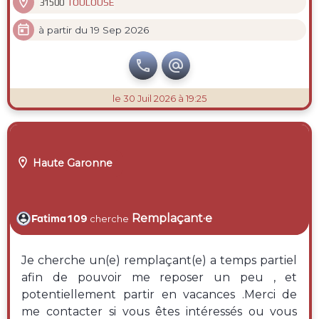

TOULOUSE
31500

à partir du 19 Sep 2026


le 30 Juil 2026 à 19:25

Haute Garonne
Remplaçant·e
Fatima109
cherche
Je cherche un(e) remplaçant(e) a temps partiel
afin de pouvoir me reposer un peu , et
potentiellement partir en vacances .Merci de
me contacter si vous êtes intéressés ou vous