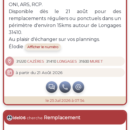
ONI, ARS, RCP.
Disponible dès le 21 août pour des
remplacements réguliers ou ponctuels dans un
périmètre d'environ 15kms autour de Longages
31410.
Au plaisir d'échanger sur vos plannings.
Élodie
Afficher le numéro

CAZÈRES
LONGAGES
MURET
31220
31410
31600

à partir du 21 Août 2026



le 25 Juil 2026 à 07:54
Remplacement
idel06
cherche