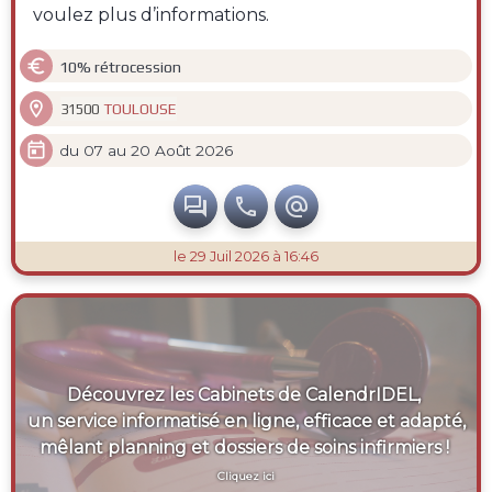
voulez plus d’informations.

10% rétrocession

TOULOUSE
31500

du 07 au 20 Août 2026



le 29 Juil 2026 à 16:46
Découvrez les Cabinets de CalendrIDEL,
un service informatisé en ligne, efficace et adapté,
mêlant planning et dossiers de soins infirmiers !
Cliquez ici