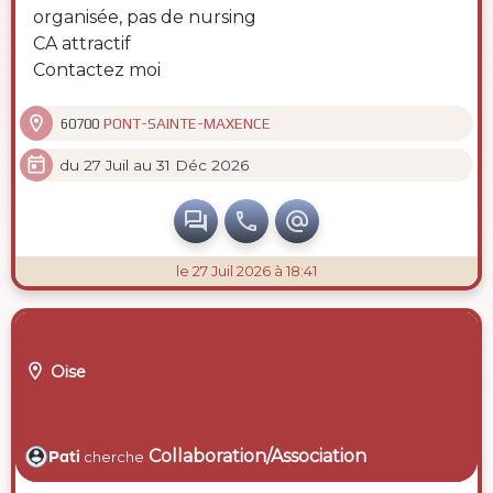
organisée, pas de nursing
CA attractif
Contactez moi

PONT-SAINTE-MAXENCE
60700

du 27 Juil au 31 Déc 2026



le 27 Juil 2026 à 18:41

Oise
Collaboration/Association
Pati
cherche