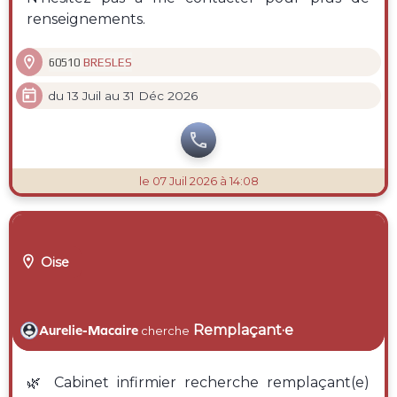
renseignements.

BRESLES
60510

du 13 Juil au 31 Déc 2026

le 07 Juil 2026 à 14:08

Oise
Remplaçant·e
Aurelie-Macaire
cherche
🌿 Cabinet infirmier recherche remplaçant(e)