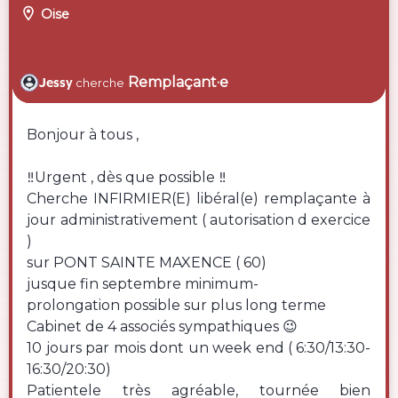

Oise
Remplaçant·e
Jessy
cherche
Bonjour à tous ,
‼️Urgent , dès que possible ‼️
Cherche INFIRMIER(E) libéral(e) remplaçante à
jour administrativement ( autorisation d exercice
)
sur PONT SAINTE MAXENCE ( 60)
jusque fin septembre minimum-
prolongation possible sur plus long terme
Cabinet de 4 associés sympathiques 😉
10 jours par mois dont un week end ( 6:30/13:30-
16:30/20:30)
Patientele très agréable, tournée bien