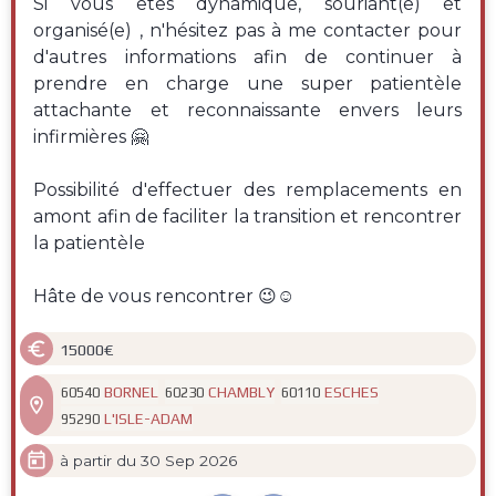
Si vous êtes dynamique, souriant(e) et
organisé(e) , n'hésitez pas à me contacter pour
d'autres informations afin de continuer à
prendre en charge une super patientèle
attachante et reconnaissante envers leurs
infirmières 🤗
Possibilité d'effectuer des remplacements en
amont afin de faciliter la transition et rencontrer
la patientèle
Hâte de vous rencontrer 😉☺️

15000€
BORNEL
CHAMBLY
ESCHES
60540
60230
60110

L'ISLE-ADAM
95290

à partir du 30 Sep 2026