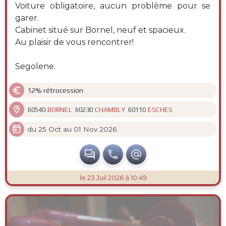
Voiture obligatoire, aucun problème pour se
garer.
Cabinet situé sur Bornel, neuf et spacieux.
Au plaisir de vous rencontrer!
Segolene.

12% rétrocession

BORNEL
CHAMBLY
ESCHES
60540
60230
60110

du 25 Oct au 01 Nov 2026



le 23 Juil 2026 à 10:49