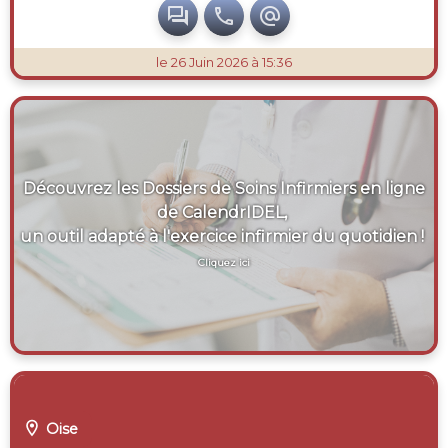



le 26 Juin 2026 à 15:36
Découvrez les Dossiers de Soins Infirmiers en ligne
de CalendrIDEL,
un outil adapté à l'exercice infirmier du quotidien !
Cliquez ici

Oise