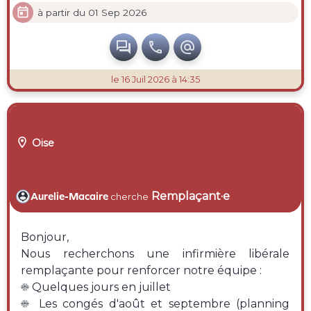

à partir du 01 Sep 2026



le 16 Juil 2026 à 14:35

Oise
Remplaçant·e
Aurelie-Macaire
cherche
Bonjour,
Nous recherchons une infirmière libérale
remplaçante pour renforcer notre équipe :
☀️ Quelques jours en juillet
☀️ Les congés d'août et septembre (planning