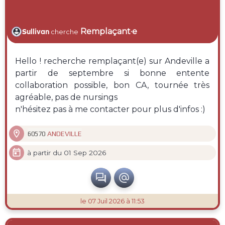
Remplaçant·e
Sullivan
cherche
Hello ! recherche remplaçant(e) sur Andeville a
partir de septembre si bonne entente
collaboration possible, bon CA, tournée très
agréable, pas de nursings
n'hésitez pas à me contacter pour plus d'infos :)

ANDEVILLE
60570

à partir du 01 Sep 2026


le 07 Juil 2026 à 11:53