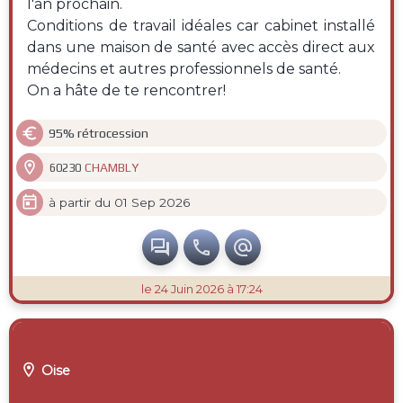
l'an prochain.
Conditions de travail idéales car cabinet installé
dans une maison de santé avec accès direct aux
médecins et autres professionnels de santé.
On a hâte de te rencontrer!

95% rétrocession

CHAMBLY
60230

à partir du 01 Sep 2026



le 24 Juin 2026 à 17:24

Oise