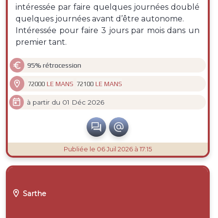
intéressée par faire quelques journées doublé
quelques journées avant d’être autonome.
Intéressée pour faire 3 jours par mois dans un
premier tant.

95% rétrocession

LE MANS
LE MANS
72000
72100

à partir du 01 Déc 2026


Publiée
le 06 Juil 2026 à 17:15

Sarthe