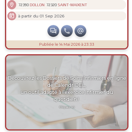

DOLLON
SAINT-MAIXENT
72390
72320

à partir du 01 Sep 2026



Publiée
le 14 Mai 2026 à 23:33
Découvrez les Dossiers de Soins Infirmiers en ligne
de CalendrIDEL,
un outil adapté à l'exercice infirmier du
quotidien !
Cliquez ici