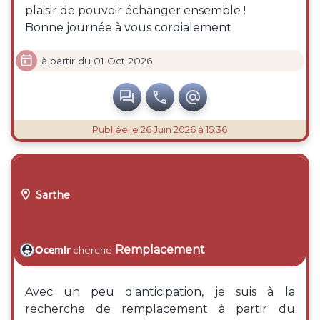
plaisir de pouvoir échanger ensemble !
Bonne journée à vous cordialement

à partir du 01 Oct 2026



Publiée
le 26 Juin 2026 à 15:36

Sarthe
Remplacement
Ocemlr
cherche
Avec un peu d'anticipation, je suis à la
recherche de remplacement à partir du