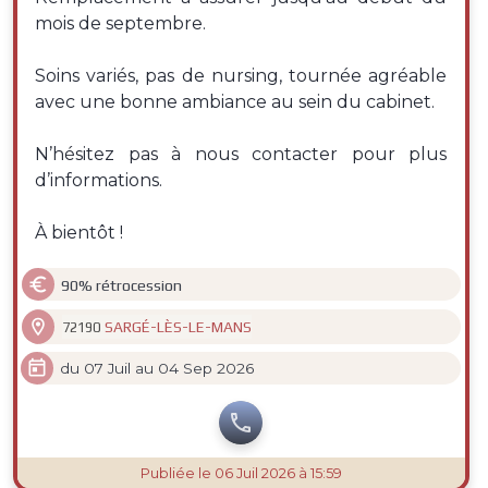
mois de septembre.
Soins variés, pas de nursing, tournée agréable
avec une bonne ambiance au sein du cabinet.
N’hésitez pas à nous contacter pour plus
d’informations.
À bientôt !

90% rétrocession

SARGÉ-LÈS-LE-MANS
72190

du 07 Juil au 04 Sep 2026

Publiée
le 06 Juil 2026 à 15:59