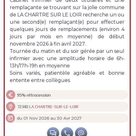
Cabinet infirmier de deux titulaires et une
remplaçante se trouvant sur la jolie commune
de LA CHARTRE SUR LE LOIR recherche un ou
une second(e) remplaçant(e) pour effectuer
quelques jours de remplacements (environ 4
jours par mois en moyenne) de début
novembre 2026 à fin avril 2027.
Tournée du matin et du soir gérée par un seul
infirmier avec une amplitude horaire de 6h-
13h/17h-19h en moyenne
Soins variés, patientèle agréable et bonne
entente entre collègues.

95% rétrocession

LA CHARTRE-SUR-LE-LOIR
72340

du 01 Nov 2026 au 30 Avr 2027


