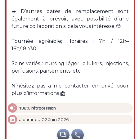
➡️ D’autres dates de remplacement sont
également à prévoir, avec possibilité d’une
future collaboration si cela vous intéresse 😊
Tournée agréable; Horaires : 7h / 12h–
16h/18h30
Soins variés : nursing léger, piluliers, injections,
perfusions, pansements, etc.
N’hésitez pas à me contacter en privé pour
plus d’informations 📩

100% rétrocession

à partir du 02 Juin 2026

