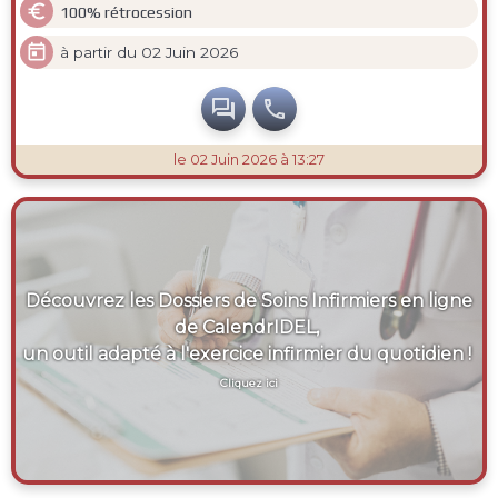

100% rétrocession

à partir du 02 Juin 2026


le 02 Juin 2026 à 13:27
Découvrez les Dossiers de Soins Infirmiers en ligne
de CalendrIDEL,
un outil adapté à l'exercice infirmier du quotidien !
Cliquez ici