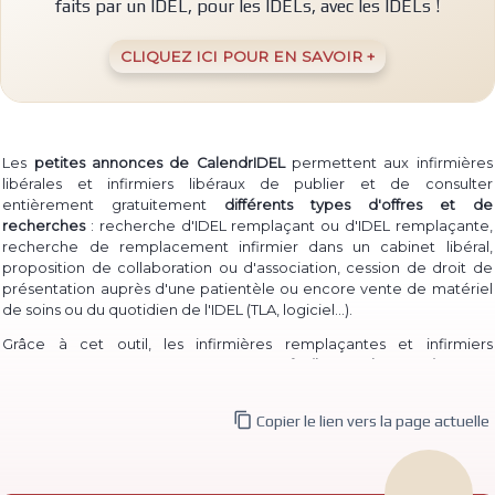
faits par un IDEL, pour les IDELs, avec les IDELs !
CLIQUEZ ICI POUR EN SAVOIR +
Les
petites annonces de CalendrIDEL
permettent aux infirmières
libérales et infirmiers libéraux de publier et de consulter
entièrement gratuitement
différents types d'offres et de
recherches
: recherche d'IDEL remplaçant ou d'IDEL remplaçante,
recherche de remplacement infirmier dans un cabinet libéral,
proposition de collaboration ou d'association, cession de droit de
présentation auprès d'une patientèle ou encore vente de matériel
(TLA, logiciel...)
de soins ou du quotidien de l'IDEL
.
Grâce à cet outil, les infirmières remplaçantes et infirmiers
remplaçants peuvent à la fois
proposer facilement leur service
pour
permettre à des IDEL installé·e·s de les contacter, et à la fois
consulter les annonces de recherche
d'infirmière libérale

Copier le lien vers la page actuelle
remplaçante et d'infirmier libéral remplaçant déjà publiées.
De même, des infirmières ou infirmiers titulaires peuvent aisément
publier une
recherche de collaborateur ou de collaboratrice
, ou