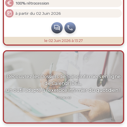

100% rétrocession

à partir du 02 Juin 2026


le 02 Juin 2026 à 13:27
Découvrez les Dossiers de Soins Infirmiers en ligne
de CalendrIDEL,
un outil adapté à l'exercice infirmier du quotidien !
Cliquez ici