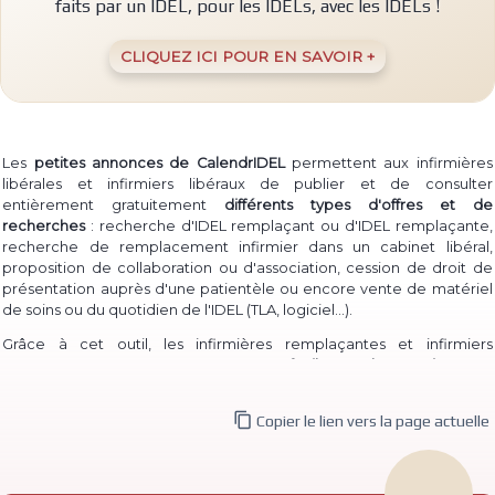
faits par un IDEL, pour les IDELs, avec les IDELs !
CLIQUEZ ICI POUR EN SAVOIR +
Les
petites annonces de CalendrIDEL
permettent aux infirmières
libérales et infirmiers libéraux de publier et de consulter
entièrement gratuitement
différents types d'offres et de
recherches
: recherche d'IDEL remplaçant ou d'IDEL remplaçante,
recherche de remplacement infirmier dans un cabinet libéral,
proposition de collaboration ou d'association, cession de droit de
présentation auprès d'une patientèle ou encore vente de matériel
(TLA, logiciel...)
de soins ou du quotidien de l'IDEL
.
Grâce à cet outil, les infirmières remplaçantes et infirmiers
remplaçants peuvent à la fois
proposer facilement leur service
pour
permettre à des IDEL installé·e·s de les contacter, et à la fois
consulter les annonces de recherche
d'infirmière libérale

Copier le lien vers la page actuelle
remplaçante et d'infirmier libéral remplaçant déjà publiées.
De même, des infirmières ou infirmiers titulaires peuvent aisément
publier une
recherche de collaborateur ou de collaboratrice
, ou