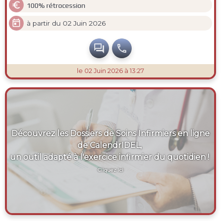

100% rétrocession

à partir du 02 Juin 2026


le 02 Juin 2026 à 13:27
Découvrez les Dossiers de Soins Infirmiers en ligne
de CalendrIDEL,
un outil adapté à l'exercice infirmier du quotidien !
Cliquez ici