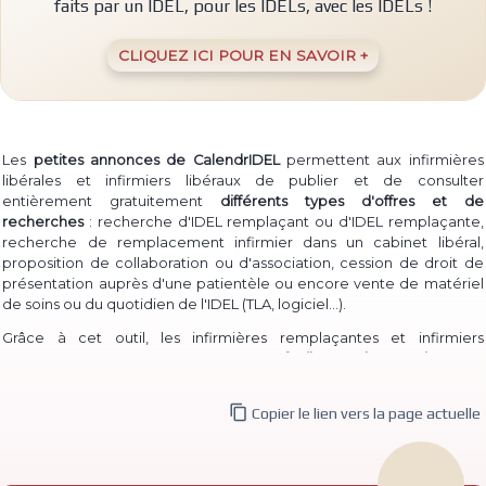
faits par un IDEL, pour les IDELs, avec les IDELs !
CLIQUEZ ICI POUR EN SAVOIR +
Les
petites annonces de CalendrIDEL
permettent aux infirmières
libérales et infirmiers libéraux de publier et de consulter
entièrement gratuitement
différents types d'offres et de
recherches
: recherche d'IDEL remplaçant ou d'IDEL remplaçante,
recherche de remplacement infirmier dans un cabinet libéral,
proposition de collaboration ou d'association, cession de droit de
présentation auprès d'une patientèle ou encore vente de matériel
(TLA, logiciel...)
de soins ou du quotidien de l'IDEL
.
Grâce à cet outil, les infirmières remplaçantes et infirmiers
remplaçants peuvent à la fois
proposer facilement leur service
pour
permettre à des IDEL installé·e·s de les contacter, et à la fois
consulter les annonces de recherche
d'infirmière libérale

Copier le lien vers la page actuelle
remplaçante et d'infirmier libéral remplaçant déjà publiées.
De même, des infirmières ou infirmiers titulaires peuvent aisément
publier une
recherche de collaborateur ou de collaboratrice
, ou