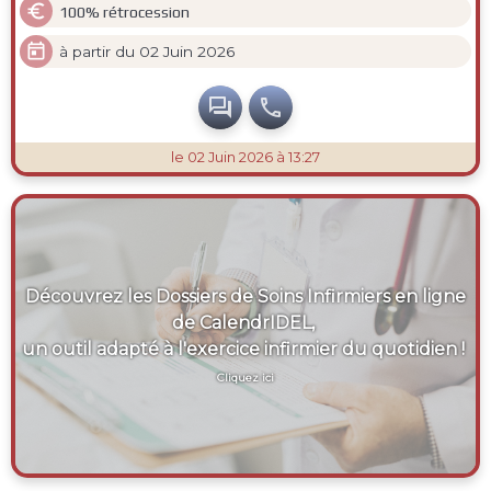

100% rétrocession

à partir du 02 Juin 2026


le 02 Juin 2026 à 13:27
Découvrez les Dossiers de Soins Infirmiers en ligne
de CalendrIDEL,
un outil adapté à l'exercice infirmier du quotidien !
Cliquez ici