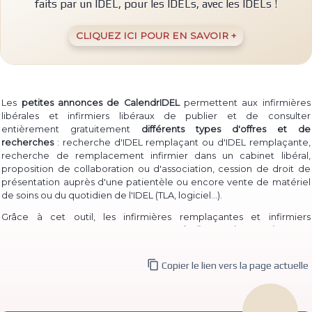
faits par un IDEL, pour les IDELs, avec les IDELs !
CLIQUEZ ICI POUR EN SAVOIR +
Les
petites annonces de CalendrIDEL
permettent aux infirmières
libérales et infirmiers libéraux de publier et de consulter
entièrement gratuitement
différents types d'offres et de
recherches
: recherche d'IDEL remplaçant ou d'IDEL remplaçante,
recherche de remplacement infirmier dans un cabinet libéral,
proposition de collaboration ou d'association, cession de droit de
présentation auprès d'une patientèle ou encore vente de matériel
(TLA, logiciel...)
de soins ou du quotidien de l'IDEL
.
Grâce à cet outil, les infirmières remplaçantes et infirmiers
remplaçants peuvent à la fois
proposer facilement leur service
pour
permettre à des IDEL installé·e·s de les contacter, et à la fois
consulter les annonces de recherche
d'infirmière libérale

Copier le lien vers la page actuelle
remplaçante et d'infirmier libéral remplaçant déjà publiées.
De même, des infirmières ou infirmiers titulaires peuvent aisément
publier une
recherche de collaborateur ou de collaboratrice
, ou