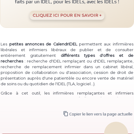
faits par un IDEL, pour les IDELs, avec les IDELs !
CLIQUEZ ICI POUR EN SAVOIR +
Les
petites annonces de CalendrIDEL
permettent aux infirmières
libérales et infirmiers libéraux de publier et de consulter
entièrement gratuitement
différents types d'offres et de
recherches
: recherche d'IDEL remplaçant ou d'IDEL remplaçante,
recherche de remplacement infirmier dans un cabinet libéral,
proposition de collaboration ou d'association, cession de droit de
présentation auprès d'une patientèle ou encore vente de matériel
(TLA, logiciel...)
de soins ou du quotidien de l'IDEL
.
Grâce à cet outil, les infirmières remplaçantes et infirmiers
remplaçants peuvent à la fois
proposer facilement leur service
pour
permettre à des IDEL installé·e·s de les contacter, et à la fois
consulter les annonces de recherche
d'infirmière libérale

Copier le lien vers la page actuelle
remplaçante et d'infirmier libéral remplaçant déjà publiées.
De même, des infirmières ou infirmiers titulaires peuvent aisément
publier une
recherche de collaborateur ou de collaboratrice
, ou