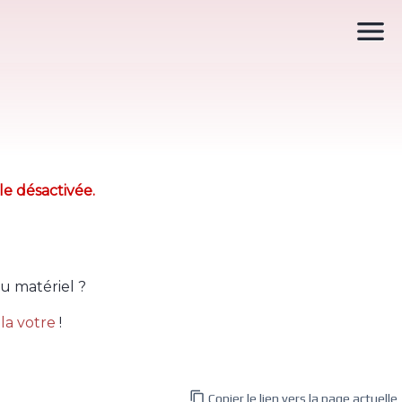

le désactivée.
u matériel ?
la votre
!

Copier le lien vers la page actuelle