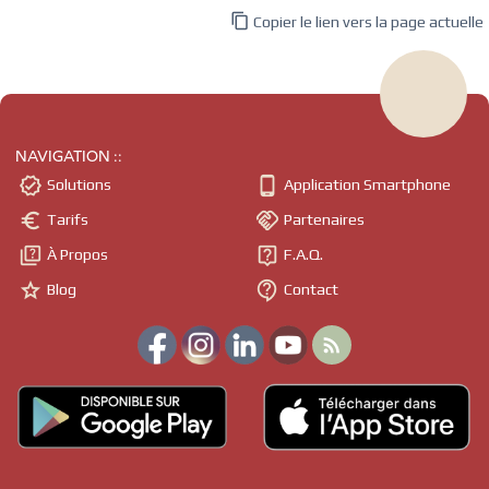

Copier le lien vers la page actuelle
NAVIGATION ::


Solutions
Application Smartphone


Tarifs
Partenaires


À Propos
F.A.Q.


Blog
Contact
