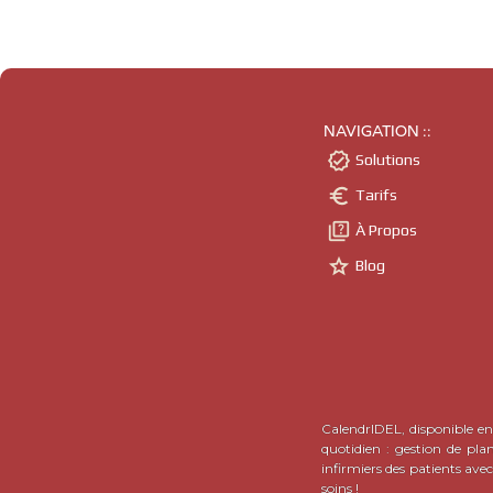
NAVIGATION ::

Solutions

Tarifs

À Propos

Blog
CalendrIDEL, disponible en 
quotidien : gestion de pla
infirmiers des patients ave
soins !