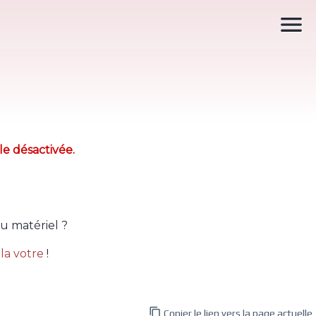

le désactivée.
u matériel ?
la votre
!

Copier le lien vers la page actuelle