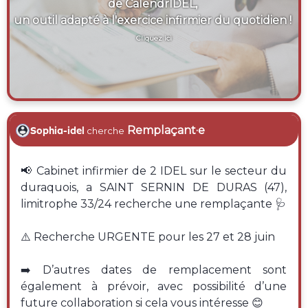
de CalendrIDEL,
un outil adapté à l'exercice infirmier du quotidien !
Cliquez ici
Remplaçant·e
Sophia-idel
cherche
📢 Cabinet infirmier de 2 IDEL sur le secteur du
duraquois, a SAINT SERNIN DE DURAS (47),
limitrophe 33/24 recherche une remplaçante 🩺
⚠️ Recherche URGENTE pour les 27 et 28 juin
➡️ D’autres dates de remplacement sont
également à prévoir, avec possibilité d’une
future collaboration si cela vous intéresse 😊