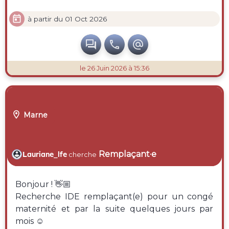

à partir du 01 Oct 2026



le 26 Juin 2026 à 15:36

Marne
Remplaçant·e
Lauriane_lfe
cherche
Bonjour ! 👋🏼
Recherche IDE remplaçant(e) pour un congé
maternité et par la suite quelques jours par
mois ☺️