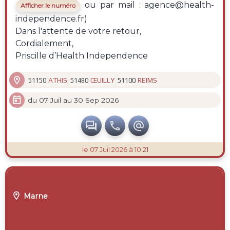
ou par mail : agence@health-
Afficher le numéro
independence.fr)
Dans l'attente de votre retour,
Cordialement,
Priscille d’Health Independence

ATHIS
ŒUILLY
REIMS
51150
51480
51100

du 07 Juil au 30 Sep 2026



le 07 Juil 2026 à 10:21

Marne