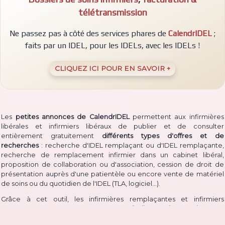
télétransmission
Ne passez pas à côté des services phares de
CalendrIDEL
;
faits par un IDEL, pour les IDELs, avec les IDELs !
CLIQUEZ ICI POUR EN SAVOIR +
Les
petites annonces de CalendrIDEL
permettent aux infirmières
libérales et infirmiers libéraux de publier et de consulter
entièrement gratuitement
différents types d'offres et de
recherches
: recherche d'IDEL remplaçant ou d'IDEL remplaçante,
recherche de remplacement infirmier dans un cabinet libéral,
proposition de collaboration ou d'association, cession de droit de
présentation auprès d'une patientèle ou encore vente de matériel
(TLA, logiciel...)
de soins ou du quotidien de l'IDEL
.
Grâce à cet outil, les infirmières remplaçantes et infirmiers
remplaçants peuvent à la fois
proposer facilement leur service
pour
permettre à des IDEL installé·e·s de les contacter, et à la fois