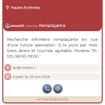

Hautes Pyrénées
Remplaçant·e
Jenny65
cherche
Recherche infirmière remplaçante en vue
d’une future association. 12-14 jours par mois.
Soins divers et tournée agréable. Horaires 7h-
12h, 16h30-19h30.

ANDREST
65390

à partir du 29 Juin 2026


le 11 Juin 2026 à 23:24