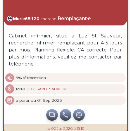
Remplaçant·e
Marie65120
cherche
Cabinet infirmier, situé à Luz St Sauveur,
recherche infirmier remplaçant pour 4-5 jours
par mois. Planning flexible. CA correcte. Pour
plus d’informations, veuillez me contacter par
téléphone.

5% rétrocession

LUZ-SAINT-SAUVEUR
65120

à partir du 01 Sep 2026



le 02 Juil 2026 à 15:10