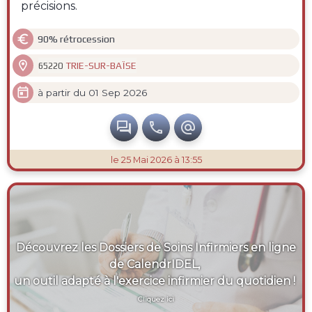
précisions.

90% rétrocession

TRIE-SUR-BAÏSE
65220

à partir du 01 Sep 2026



le 25 Mai 2026 à 13:55
Découvrez les Dossiers de Soins Infirmiers en ligne
de CalendrIDEL,
un outil adapté à l'exercice infirmier du quotidien !
Cliquez ici