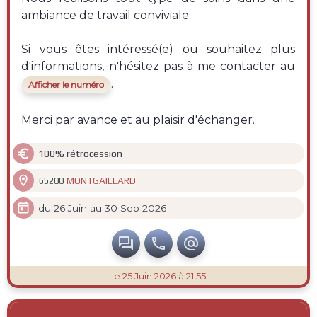
ambiance de travail conviviale.
Si vous êtes intéressé(e) ou souhaitez plus
.
Afficher le numéro
Merci par avance et au plaisir d'échanger.

100% rétrocession

MONTGAILLARD
65200

du 26 Juin au 30 Sep 2026



le 25 Juin 2026 à 21:55