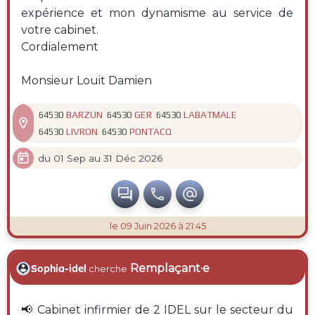
expérience et mon dynamisme au service de
votre cabinet.
Cordialement
Monsieur Louit Damien
BARZUN
GER
LABATMALE
64530
64530
64530

LIVRON
PONTACQ
64530
64530

du 01 Sep au 31 Déc 2026



le 09 Juin 2026 à 21:45
Remplaçant·e
Sophia-idel
cherche
📢 Cabinet infirmier de 2 IDEL sur le secteur du