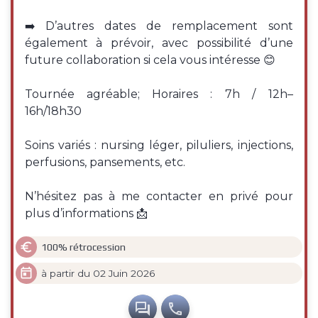
➡️ D’autres dates de remplacement sont
également à prévoir, avec possibilité d’une
future collaboration si cela vous intéresse 😊
Tournée agréable; Horaires : 7h / 12h–
16h/18h30
Soins variés : nursing léger, piluliers, injections,
perfusions, pansements, etc.
N’hésitez pas à me contacter en privé pour
plus d’informations 📩

100% rétrocession

à partir du 02 Juin 2026

