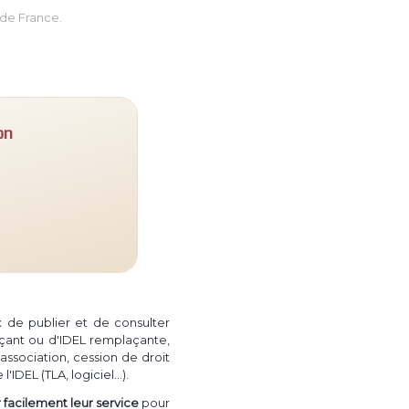
de France.
on
ux de publier et de consulter
çant ou d'IDEL remplaçante,
association, cession de droit
(TLA, logiciel...)
 l'IDEL
.
facilement leur service
pour