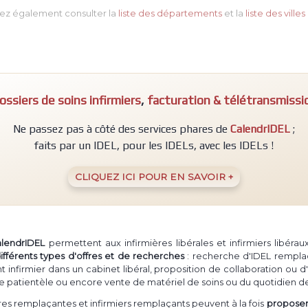
ez également consulter la
liste des départements
et la
liste des villes
ossiers de soins infirmiers
,
facturation & télétransmissi
Ne passez pas à côté des services phares de
CalendrIDEL
;
faits par un IDEL, pour les IDELs, avec les IDELs !
CLIQUEZ ICI POUR EN SAVOIR +
alendrIDEL
permettent aux infirmières libérales et infirmiers libéra
ifférents types d'offres et de recherches
: recherche d'IDEL rempla
firmier dans un cabinet libéral, proposition de collaboration ou d'
e patientèle ou encore vente de matériel de soins ou du quotidien de
ières remplaçantes et infirmiers remplaçants peuvent à la fois
proposer 