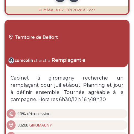
Publiée
le 02 Juin 2026 à 13:27

Territoire de Belfort
Remplaçant·e
camcolin
cherche
Cabinet à giromagny recherche un
remplaçant pour juillet/aout. Planning et jour
à définir ensemble. Tournée agréable à la
campagne. Horaires 6h30/12h 16h/18h30

10% rétrocession

GIROMAGNY
90200