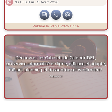

du 01 Juil au 31 Août 2026



Publiée
le 30 Mai 2026 à 15:57
Découvrez les Cabinets de CalendrIDEL,
un service informatisé en ligne, efficace et adapté,
mêlant planning et dossiers de soins infirmiers !
Cliquez ici