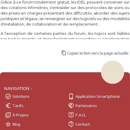
Grâce à ce forum totalement gratuit, les IDEL peuvent converser sur
des cotations infirmières, s'entraider sur des protocoles de soins ou
des prises en charges présentant des difficultés, aborder des sujets
juridiques et légaux, se renseigner sur des logiciels ou des modalités
d'installation, de collaboration et de remplacement...
A l'exception de certaines parties du forum, les topics sont lisibles
par tout le monde, et donc facilement accessibles ! La participation
à un topic requiert par contre la connexion au site, dont l'inscription
est également totalement gratuite.

Copier le lien vers la page actuelle
Même si le forum est destiné aux infirmières et infirmiers libéraux,
tout le monde est libre de participer et d'apporter son expérience
et ses questionnements.
L'idée du forum est venue d'un constat simple : le besoin des IDEL à
parler de leur pratique, à se renseigner sur ce qui les interroge, à
NAVIGATION ::
partager leur expérience, et ce au quotidien ! En atteste par


Solutions
Application Smartphone
exemple les différents groupes privés des réseaux sociaux sur
lesquels on peut trouver des milliers d'infirmiers et d'infirmières.


Tarifs
Partenaires
Grâce à un forum comme celui-ci, les informations sont trouvables
plus facilement : les questionnements et informations sont triés par


À Propos
F.A.Q.
thèmes, par catégories, et ne se noient pas au milieu d'un nombre


incalculable de publications comme ça peut être le cas sur des
Blog
Contact
réseaux sociaux.