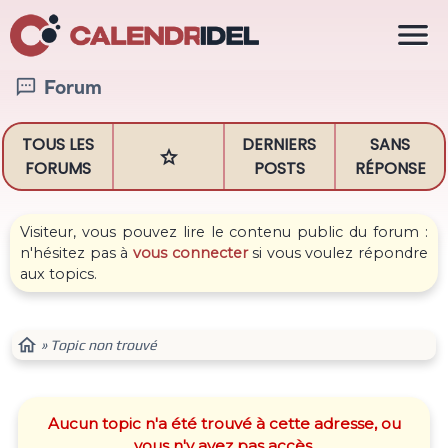

Forum

TOUS LES
DERNIERS
SANS

FORUMS
POSTS
RÉPONSE
Visiteur, vous pouvez lire le contenu public du forum :
n'hésitez pas à
vous connecter
si vous voulez répondre
aux topics.

» Topic non trouvé
Aucun topic n'a été trouvé à cette adresse, ou
vous n'y avez pas accès.