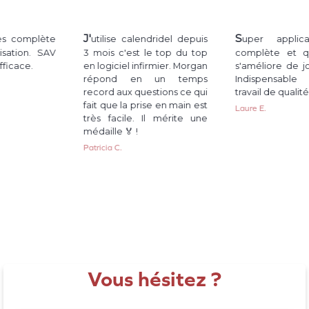
J'
S
ès complète
utilise calendridel depuis
uper applicat
isation. SAV
3 mois c'est le top du top
complète et qu
ficace.
en logiciel infirmier. Morgan
s'améliore de jou
répond en un temps
Indispensable
record aux questions ce qui
travail de qualité
fait que la prise en main est
Laure E.
très facile. Il mérite une
médaille 🏅 !
Patricia C.
Vous hésitez ?