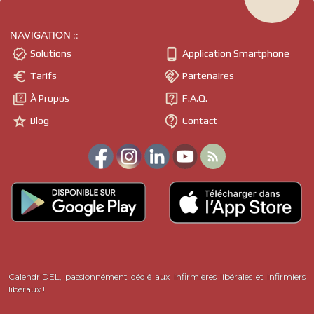
NAVIGATION ::


Solutions
Application Smartphone


Tarifs
Partenaires


À Propos
F.A.Q.


Blog
Contact

CalendrIDEL, passionnément dédié aux infirmières libérales et infirmiers
libéraux !