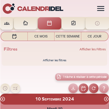







CE MOIS
CETTE SEMAINE
CE JOUR
Filtres
Afficher
les Filtres
Afficher les filtres

1 tâche à réaliser à cette période






10 Septembre 2024


Mardi 10