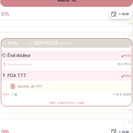

07h
+ Acte
00
07:
...
30
07:
♀
SERINGUE
07:
30

Annie
🤕
Éval douleur
✔️
MN

367
/
916
Non Facturable
💊
PDA TTT
✔️
MN

Distrib. de TTT
AMI1.2
1343
/
3688

AMI1.2+MAU+IFD
|
7.88€
35
07:
...
55
07:

08h
+ Acte