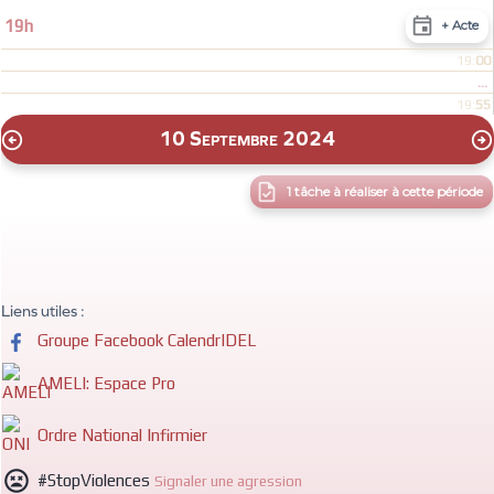

19h
+ Acte
00
19:
...
55
19:
10 Septembre 2024



1 tâche à réaliser à cette période
Liens utiles :
Groupe Facebook CalendrIDEL
AMELI: Espace Pro
Ordre National Infirmier

#StopViolences
Signaler une agression