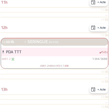

11h
+ Acte
00
11:
...
55
11:

12h
+ Acte
00
12:
♀
SERINGUE
12:
00

Annie
💊
PDA TTT
✔️
MN
AMI1.2
1344
/
3688

AMI1.2+MAU+IFD
|
7.88€
05
12:
...
55
12:

13h
+ Acte
00
13:
...
55
13: