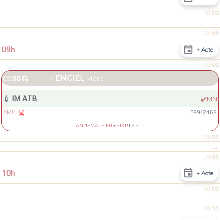
00
08:
...
55
08:

09h
+ Acte
00
09:
♂
ENCIEL
09:
00

Marc
💉
IM ATB
✔️
MN
AMI1
899
/
2462

AMI1+MAU+IFD + 3IKP
|
8.30€
05
09:
...
55
09:

10h
+ Acte
00
10:
...
55
10: