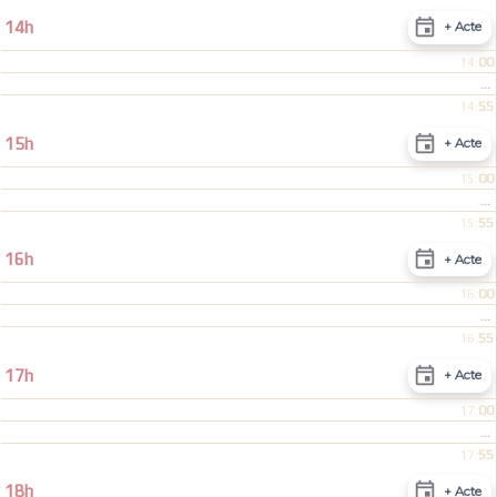

14h
+ Acte
00
14:
...
55
14:

15h
+ Acte
00
15:
...
55
15:

16h
+ Acte
00
16:
...
55
16:

17h
+ Acte
00
17:
...
55
17:

18h
+ Acte