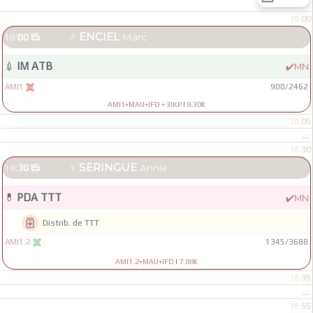
00
18:
♂
ENCIEL
18:
00

Marc
💉
IM ATB
✔️
MN
AMI1
900
/
2462

AMI1+MAU+IFD + 3IKP
|
8.30€
05
18:
...
30
18:
♀
SERINGUE
18:
30

Annie
💊
PDA TTT
✔️
MN

Distrib. de TTT
AMI1.2
1345
/
3688

AMI1.2+MAU+IFD
|
7.88€
35
18:
...
55
18: